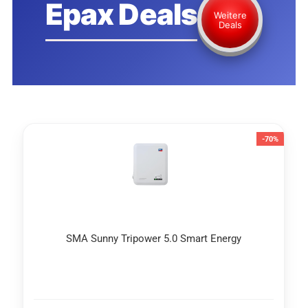
Epax Deals
Weitere
Deals
-70%
SMA Sunny Tri­power 5.0 Smart En­er­gy