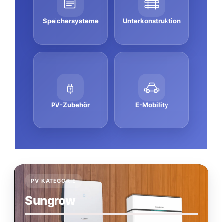
Speichersysteme
Unterkonstruktion
PV-Zubehör
E-Mobility
PV KATEGORIE
Sungrow