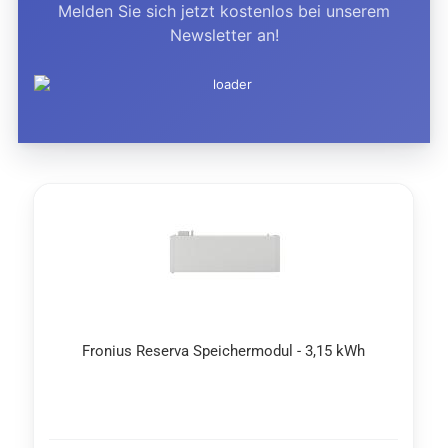
Melden Sie sich jetzt kostenlos bei unserem
Newsletter an!
Fro­ni­us Re­ser­va Spei­cher­mo­dul - 3,15 kWh