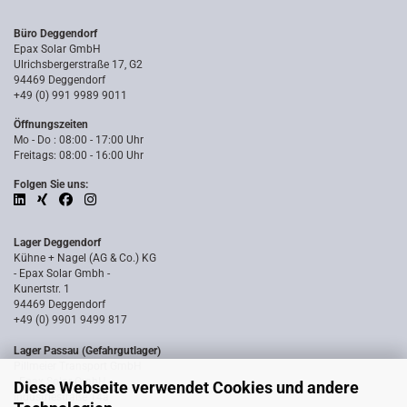
Büro Deggendorf
Epax Solar GmbH
Ulrichsbergerstraße 17, G2
94469 Deggendorf
+49 (0) 991 9989 9011
Öffnungszeiten
Mo - Do : 08:00 - 17:00 Uhr
Freitags: 08:00 - 16:00 Uhr
Folgen Sie uns:
Lager Deggendorf
Kühne + Nagel (AG & Co.) KG
- Epax Solar Gmbh -
Kunertstr. 1
94469 Deggendorf
+49 (0) 9901 9499 817
Lager Passau (Gefahrgutlager)
Pillmeier Transport GmbH
- Epax Solar GmbH -
Diese Webseite verwendet Cookies und andere
Industriestraße 14a