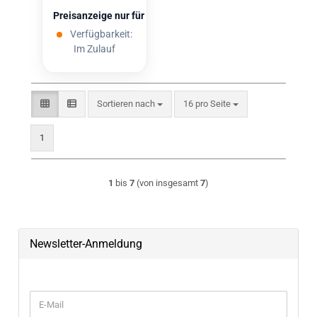
Preisanzeige nur für freigeschaltete Kunden
Verfügbarkeit:
Im Zulauf
Sortieren nach
pro Seite
Sortieren nach
16 pro Seite
1
1
bis
7
(von insgesamt
7
)
Newsletter-Anmeldung
WEITER ZUR NEWSLETTER-ANMELDUNG
E-Mail