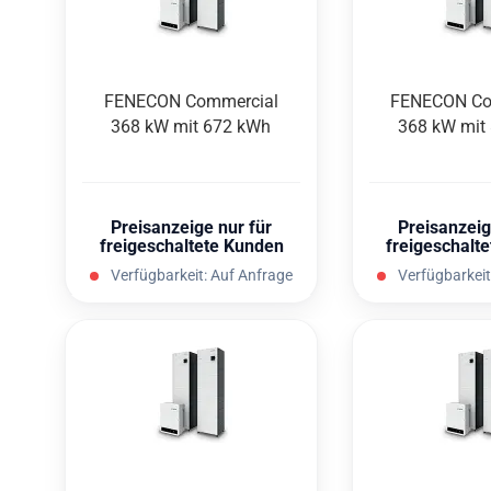
FEN­E­CON Com­mer­cial
FEN­E­CON Co
368 kW mit 672 kWh
368 kW mit
Preisanzeige nur für
Preisanzeig
freigeschaltete Kunden
freigeschalt
Verfügbarkeit:
Auf Anfrage
Verfügbarkeit