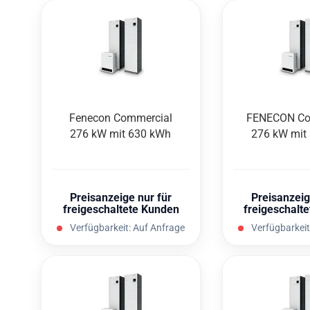
Fen­e­con Com­mer­cial
FEN­E­CON Co
276 kW mit 630 kWh
276 kW mit
Preisanzeige nur für
Preisanzeig
freigeschaltete Kunden
freigeschalt
Verfügbarkeit:
Auf Anfrage
Verfügbarkeit