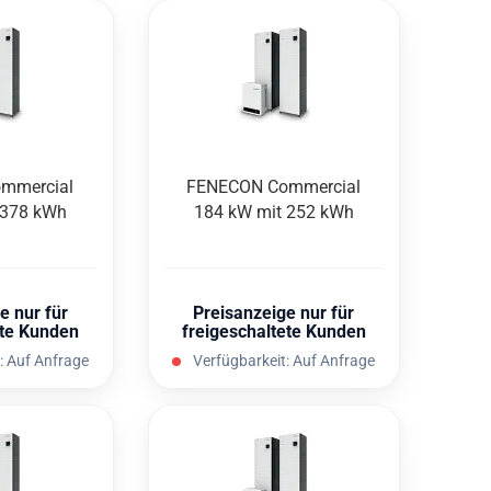
m­mer­cial
FEN­E­CON Com­mer­cial
 378 kWh
184 kW mit 252 kWh
e nur für
Preisanzeige nur für
ete Kunden
freigeschaltete Kunden
:
Auf Anfrage
Verfügbarkeit:
Auf Anfrage