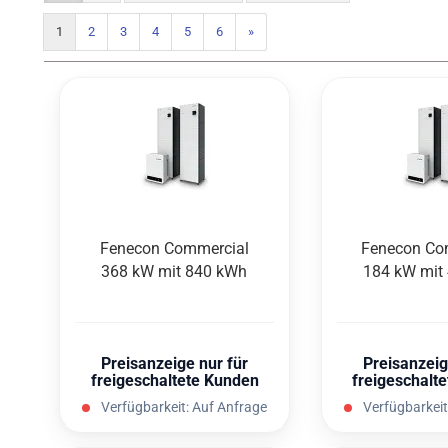
1
2
3
4
5
6
»
Fen­e­con Com­mer­cial
Fen­e­con Co
368 kW mit 840 kWh
184 kW mit
Preisanzeige nur für
Preisanzeig
freigeschaltete Kunden
freigeschalt
Verfügbarkeit:
Auf Anfrage
Verfügbarkeit