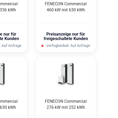
m­mer­cial
FEN­E­CON Com­mer­cial
 336 kWh
460 kW mit 630 kWh
e nur für
Preisanzeige nur für
ete Kunden
freigeschaltete Kunden
:
Auf Anfrage
Verfügbarkeit:
Auf Anfrage
m­mer­cial
FEN­E­CON Com­mer­cial
 630 kWh
276 kW mit 252 kWh