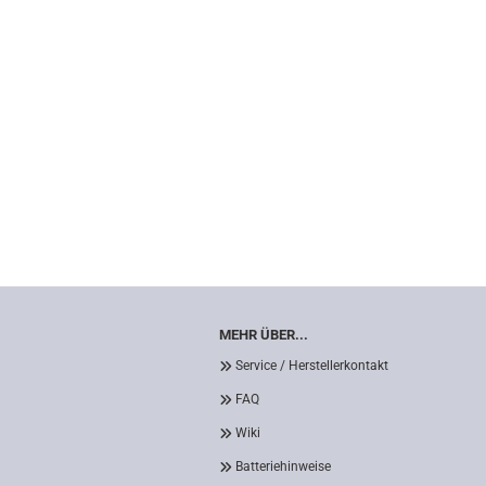
MEHR ÜBER...
Service / Herstellerkontakt
FAQ
Wiki
Batteriehinweise