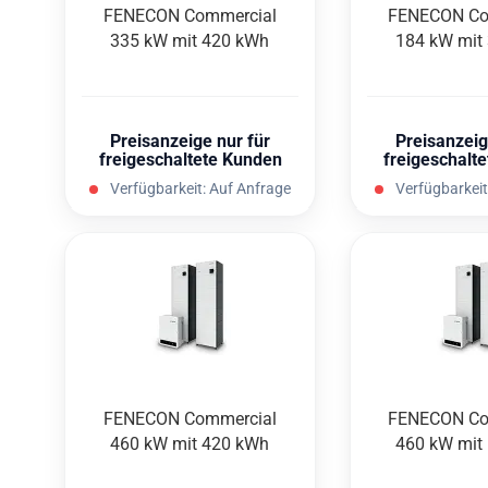
FEN­E­CON Com­mer­cial
FEN­E­CON Co
335 kW mit 420 kWh
184 kW mit
Preisanzeige nur für
Preisanzeig
freigeschaltete Kunden
freigeschalt
Verfügbarkeit:
Auf Anfrage
Verfügbarkeit
FEN­E­CON Com­mer­cial
FEN­E­CON Co
460 kW mit 420 kWh
460 kW mit