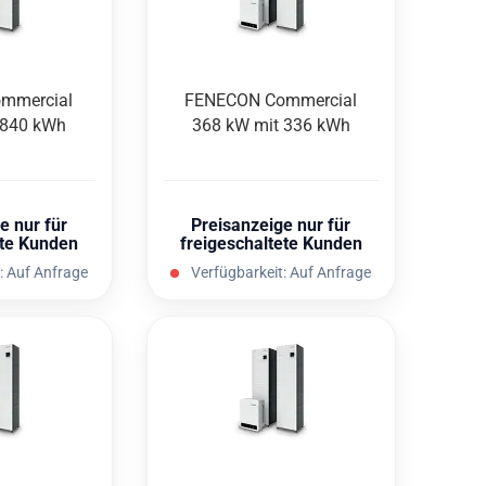
m­mer­cial
FEN­E­CON Com­mer­cial
 840 kWh
368 kW mit 336 kWh
e nur für
Preisanzeige nur für
ete Kunden
freigeschaltete Kunden
:
Auf Anfrage
Verfügbarkeit:
Auf Anfrage