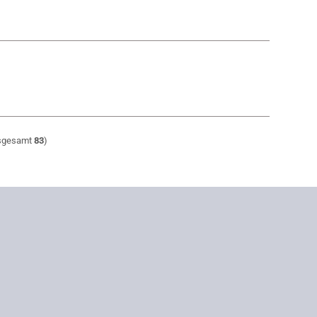
nsgesamt
83
)