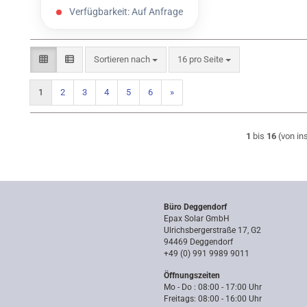
Verfügbarkeit:
Auf Anfrage
Sortieren nach
pro Seite
Sortieren nach
16 pro Seite
1
2
3
4
5
6
»
1
bis
16
(von i
Büro Deggendorf
Epax Solar GmbH
Ulrichsbergerstraße 17, G2
94469 Deggendorf
+49 (0) 991 9989 9011
Öffnungszeiten
Mo - Do : 08:00 - 17:00 Uhr
Freitags: 08:00 - 16:00 Uhr