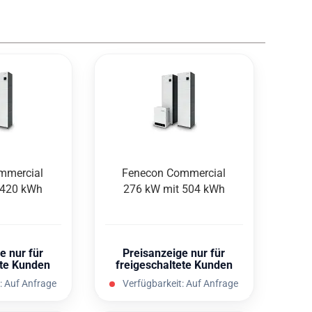
m­mer­cial
Fen­e­con Com­mer­cial
 420 kWh
276 kW mit 504 kWh
e nur für
Preisanzeige nur für
ete Kunden
freigeschaltete Kunden
:
Auf Anfrage
Verfügbarkeit:
Auf Anfrage