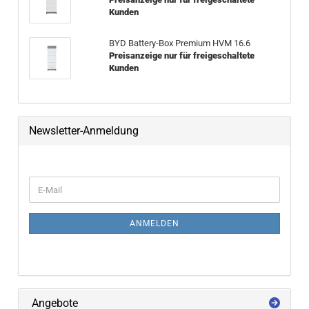
Kunden
BYD Battery-​Box Pre­mi­um HVM 16.6
Preisanzeige nur für freigeschaltete
Kunden
Newsletter-Anmeldung
WEITER ZUR NEWSLETTER-ANMELDUNG
E-Mail
ANMELDEN
Angebote