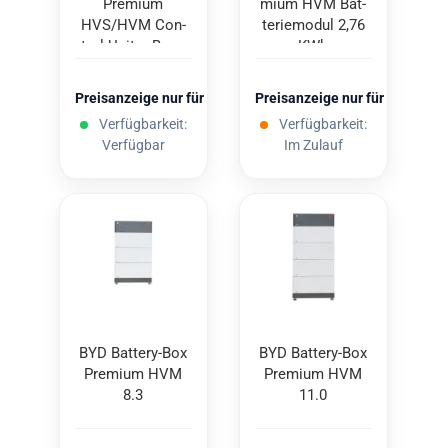
Pre­mi­um
mi­um HVM Bat­
HVS/HVM Con­
te­rie­mo­dul 2,76
trol Unit + Base
KWh
2.0
Preisanzeige nur für freigeschaltete Kunden
Preisanzeige nur für freigesc
Verfügbarkeit:
Verfügbarkeit:
Verfügbar
Im Zulauf
BYD Battery-​​Box
BYD Battery-​​Box
Pre­mi­um HVM
Pre­mi­um HVM
8.3
11.0