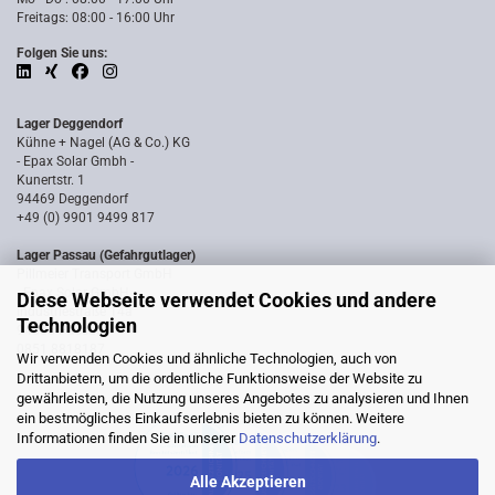
Freitags: 08:00 - 16:00 Uhr
Folgen Sie uns:
Lager Deggendorf
Kühne + Nagel (AG & Co.) KG
- Epax Solar Gmbh -
Kunertstr. 1
94469 Deggendorf
+49 (0) 9901 9499 817
Lager Passau (Gefahrgutlager)
Pillmeier Transport GmbH
- Epax Solar GmbH -
Diese Webseite verwendet Cookies und andere
Industriestraße 14a
Technologien
94036 Passau
0851 8818187
Wir verwenden Cookies und ähnliche Technologien, auch von
Drittanbietern, um die ordentliche Funktionsweise der Website zu
gewährleisten, die Nutzung unseres Angebotes zu analysieren und Ihnen
ein bestmögliches Einkaufserlebnis bieten zu können. Weitere
Informationen finden Sie in unserer
Datenschutzerklärung
.
Alle Akzeptieren