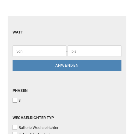
WATT
WATT
-
ANWENDEN
PHASEN
PHASEN
3
WECHSELRICHTER TYP
WECHSELRICHTER TYP
Batterie Wechselrichter