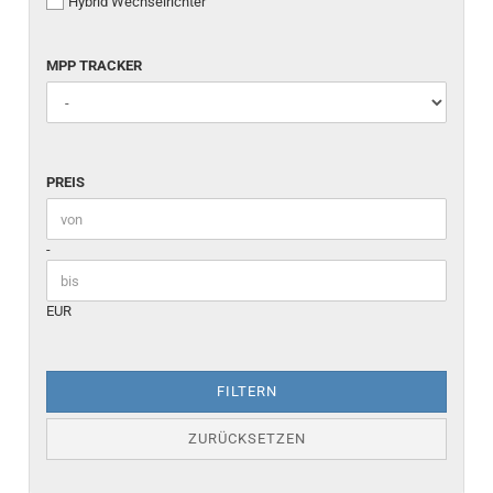
Hybrid Wechselrichter
MPP TRACKER
MPP TRACKER
PREIS
PREIS
Preis bis
-
EUR
FILTERN
ZURÜCKSETZEN