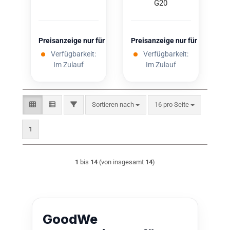
G20
Preisanzeige nur für freigeschaltete Kunden
Preisanzeige nur für freigesc
Verfügbarkeit:
Verfügbarkeit:
Im Zulauf
Im Zulauf
Sortieren nach
pro Seite
FILTER
Sortieren nach
16 pro Seite
1
1
bis
14
(von insgesamt
14
)
GoodWe