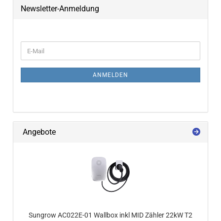
Newsletter-Anmeldung
WEITER ZUR NEWSLETTER-ANMELDUNG
E-Mail
ANMELDEN
Angebote
Sungrow AC022E-​01 Wall­box inkl MID Zäh­ler 22kW T2