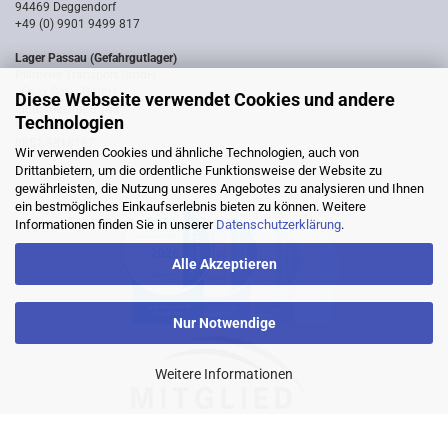
94469 Deggendorf
+49 (0) 9901 9499 817
Lager Passau (Gefahrgutlager)
Pillmeier Transport GmbH
- Epax Solar GmbH -
Diese Webseite verwendet Cookies und andere
Industriestraße 14a
Technologien
94036 Passau
0851 8818187
Wir verwenden Cookies und ähnliche Technologien, auch von
Drittanbietern, um die ordentliche Funktionsweise der Website zu
gewährleisten, die Nutzung unseres Angebotes zu analysieren und Ihnen
ein bestmögliches Einkaufserlebnis bieten zu können. Weitere
Informationen finden Sie in unserer
Datenschutzerklärung
.
Alle Akzeptieren
Nur Notwendige
Weitere Informationen