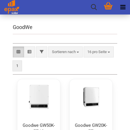
GoodWe
Sortieren nach
pro Seite
FILTER
Sortieren nach
16 pro Seite
1
Good­we GW50K-​​
Good­we GW20K-​​