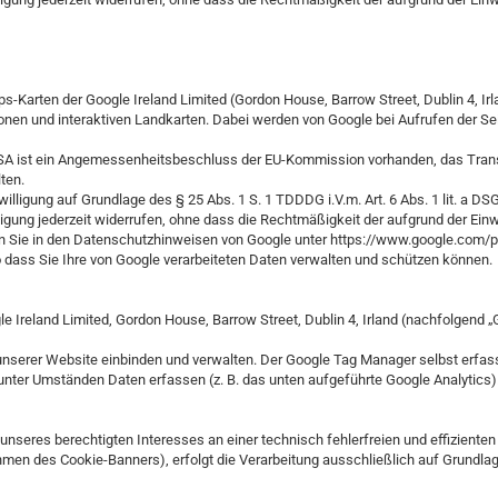
Karten der Google Ireland Limited (Gordon House, Barrow Street, Dublin 4, Irla
ionen und interaktiven Landkarten. Dabei werden von Google bei Aufrufen der S
e USA ist ein Angemessenheitsbeschluss der EU-Kommission vorhanden, das Tra
ten.
willigung auf Grundlage des § 25 Abs. 1 S. 1 TDDDG i.V.m. Art. 6 Abs. 1 lit. a D
lligung jederzeit widerrufen, ohne dass die Rechtmäßigkeit der aufgrund der Einw
 Sie in den Datenschutzhinweisen von Google unter https://www.google.com/pri
o dass Sie Ihre von Google verarbeiteten Daten verwalten und schützen können.
e Ireland Limited, Gordon House, Barrow Street, Dublin 4, Irland (nachfolgend „
f unserer Website einbinden und verwalten. Der Google Tag Manager selbst erf
ts unter Umständen Daten erfassen (z. B. das unten aufgeführte Google Analytics)
eres berechtigten Interesses an einer technisch fehlerfreien und effizienten V
n des Cookie-Banners), erfolgt die Verarbeitung ausschließlich auf Grundlage von