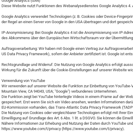
Google Analytics (GA4)
Diese Website nutzt Funktionen des Webanalysedienstes Google Analytics 4. Anb
Google Analytics verwendet Technologien (z. B. Cookies oder Device-Fingerpri
der Regel an einen Server von Google in den USA übertragen und dort gespeiche
IP-Anonymisierung: Bei Google Analytics 4 ist die Anonymisierung von IP-Adre
des Abkommens über den Europäischen Wirtschaftsraum vor der Übermittlung g
Auftragsverarbeitung: Wir haben mit Google einen Vertrag zur Auftragsverar
US Data Privacy Framework), sofern der Anbieter zertifiziert ist. Google ist entsp
Rechtsgrundlage und Widerruf: Die Nutzung von Google Analytics erfolgt ausschl
Wirkung für die Zukunft über die Cookie-Einstellungen auf unserer Website wid
Verwendung von YouTube
Wir verwenden auf unserer Website die Funktion zur Einbettung von YouTube-Vi
Mountain View, CA 94043, USA; "Google") verbundenes Unternehmen.
Die Funktion zeigt bei YouTube hinterlegte Videos in einem iFrame auf der We
gespeichert. Erst wenn Sie sich ein Video ansehen, werden Informationen darü
EU-Kommission vorhanden, das Trans-Atlantic Data Privacy Framework (TADPF).
Die Nutzung von Cookies oder vergleichbarer Technologien erfolgt mit Ihrer Ein
Einwilligung auf Grundlage des Art. 6 Abs. 1 lit. a DSGVO. Sie können die Einwi
Nähere Informationen zur Erhebung und Nutzung der Daten durch YouTube und 
https://www.youtube.com/t/privacy (https://www.youtube.com/t/privacy).