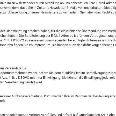
ks im Newsletter oder durch Mitteilung an uns abbestellen. Ihre E-Mail-Adresse
 zu verhindern, dass Sie in Zukunft Newsletter-E-Mails von uns erhalten. Diese 
e zur Übersendung unseres Newsletters zu verhindern. Sie haben das Recht aus G
der Dienstleistung erhalten haben, für die elektronische Übersendung von Werbu
en haben. Die Bereitstellung der E-Mail-Adresse ist für den Vertragsschluss erf
bs. 1 lit. f DSGVO aus unserem überwiegenden berechtigten Interesse an Direk
rspruchs finden Sie im Impressum. Sie können auch den dafür vorgesehenen Link
den Versandstatus
sportunternehmen weiter, sofern Sie dem ausdrücklich im Bestellvorgang zuge
6 Abs. 1 lit. a DSGVO mit Ihrer Einwilligung. Sie können die Einwilligung jederz
ten Verarbeitung berührt wird.
n einer Auftragsverarbeitung. Dazu werden Ihre im Rahmen der Bestellung er
and)
n geschlossenen Vertrag zu erfüllen und erfolgt auf Grundlage des Art. 6 Abs. 