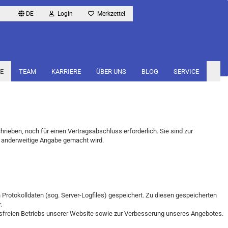
DE
Login
Merkzettel
E
TEAM
KARRIERE
ÜBER UNS
BLOG
SERVICE
ieben, noch für einen Vertragsabschluss erforderlich. Sie sind zur
ne anderweitige Angabe gemacht wird.
 Protokolldaten (sog. Server-Logfiles) gespeichert. Zu diesen gespeicherten
.
ngsfreien Betriebs unserer Website sowie zur Verbesserung unseres Angebotes.