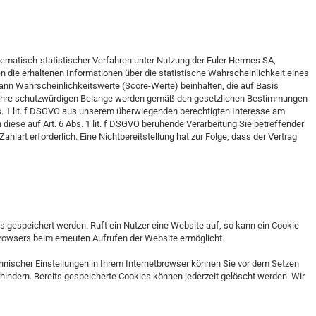
athematisch-statistischer Verfahren unter Nutzung der Euler Hermes SA,
 die erhaltenen Informationen über die statistische Wahrscheinlichkeit eines
nn Wahrscheinlichkeitswerte (Score-Werte) beinhalten, die auf Basis
n. Ihre schutzwürdigen Belange werden gemäß den gesetzlichen Bestimmungen
bs. 1 lit. f DSGVO aus unserem überwiegenden berechtigten Interesse am
diese auf Art. 6 Abs. 1 lit. f DSGVO beruhende Verarbeitung Sie betreffender
lart erforderlich. Eine Nichtbereitstellung hat zur Folge, dass der Vertrag
 gespeichert werden. Ruft ein Nutzer eine Website auf, so kann ein Cookie
 Browsers beim erneuten Aufrufen der Website ermöglicht.
hnischer Einstellungen in Ihrem Internetbrowser können Sie vor dem Setzen
indern. Bereits gespeicherte Cookies können jederzeit gelöscht werden. Wir