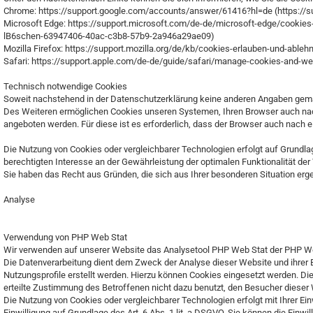
Chrome: https://support.google.com/accounts/answer/61416?hl=de (https://
Microsoft Edge: https://support.microsoft.com/de-de/microsoft-edge/cookie
lB6schen-63947406-40ac-c3b8-57b9-2a946a29ae09)
Mozilla Firefox: https://support.mozilla.org/de/kb/cookies-erlauben-und-able
Safari: https://support.apple.com/de-de/guide/safari/manage-cookies-and-w
Technisch notwendige Cookies
Soweit nachstehend in der Datenschutzerklärung keine anderen Angaben gemac
Des Weiteren ermöglichen Cookies unseren Systemen, Ihren Browser auch nach
angeboten werden. Für diese ist es erforderlich, dass der Browser auch nach
Die Nutzung von Cookies oder vergleichbarer Technologien erfolgt auf Grundl
berechtigten Interesse an der Gewährleistung der optimalen Funktionalität de
Sie haben das Recht aus Gründen, die sich aus Ihrer besonderen Situation erg
Analyse
Verwendung von PHP Web Stat
Wir verwenden auf unserer Website das Analysetool PHP Web Stat der PHP We
Die Datenverarbeitung dient dem Zweck der Analyse dieser Website und ihr
Nutzungsprofile erstellt werden. Hierzu können Cookies eingesetzt werden. 
erteilte Zustimmung des Betroffenen nicht dazu benutzt, den Besucher diese
Die Nutzung von Cookies oder vergleichbarer Technologien erfolgt mit Ihrer Ein
Einwilligung auf Grundlage des Art. 6 Abs. 1 lit. a DSGVO. Sie können die Einwi