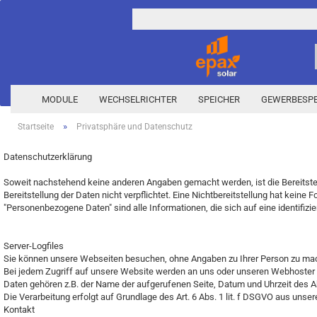
MODULE
WECHSELRICHTER
SPEICHER
GEWERBESPE
»
Startseite
Privatsphäre und Datenschutz
Datenschutzerklärung
SG-CX
SBH
Dachbefestigungen
PV Zubehör anzeigen
Sunny Boy
HVB
Flachdachsysteme
EMS anzeigen
SG-RT
SBR
Einlegesysteme
Stecker
Sunny Boy Smart Energy
HVM
Montageschienen
Smart1
Soweit nachstehend keine anderen Angaben gemacht werden, ist die Bereitstell
SH-CX
Fassadensysteme
Optimierer
Sunny Island X
HVM+
Schrauben und Muttern
Sungrow
Bereitstellung der Daten nicht verpflichtet. Eine Nichtbereitstellung hat kein
"Personenbezogene Daten" sind alle Informationen, die sich auf eine identifizier
SH-RT
Flachdachsysteme
Sonstiges
Sunny Tripower
HVS+
Zubehör
SMA
SH-T
Modulbefestigungen
Sunny Tripower Hybrid X
Montageschienen
Sunny Tripower Smart Energ
Server-Logfiles
Sie können unsere Webseiten besuchen, ohne Angaben zu Ihrer Person zu m
Schrauben und Muttern
Sunny Tripower X
Bei jedem Zugriff auf unsere Website werden an uns oder unseren Webhoster / I
Reserva
S0
Zubehör
Daten gehören z.B. der Name der aufgerufenen Seite, Datum und Uhrzeit des A
Reserva Pro
S1
Die Verarbeitung erfolgt auf Grundlage des Art. 6 Abs. 1 lit. f DSGVO aus u
Kontakt