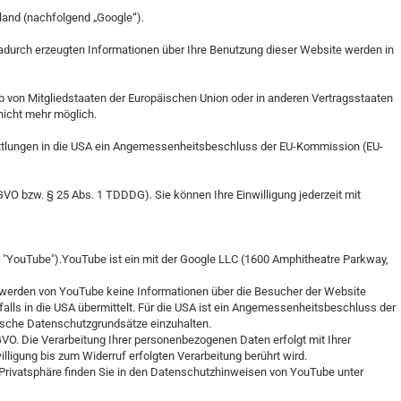
rland (nachfolgend „Google“).
 dadurch erzeugten Informationen über Ihre Benutzung dieser Website werden in
b von Mitgliedstaaten der Europäischen Union oder in anderen Vertragsstaaten
nicht mehr möglich.
ittlungen in die USA ein Angemessenheitsbeschluss der EU-Kommission (EU-
SGVO bzw. § 25 Abs. 1 TDDDG). Sie können Ihre Einwilligung jederzeit mit
d; "YouTube").YouTube ist ein mit der Google LLC (1600 Amphitheatre Parkway,
ch werden von YouTube keine Informationen über die Besucher der Website
alls in die USA übermittelt. Für die USA ist ein Angemessenheitsbeschluss der
ische Datenschutzgrundsätze einzuhalten.
SGVO. Die Verarbeitung Ihrer personenbezogenen Daten erfolgt mit Ihrer
illigung bis zum Widerruf erfolgten Verarbeitung berührt wird.
Privatsphäre finden Sie in den Datenschutzhinweisen von YouTube unter