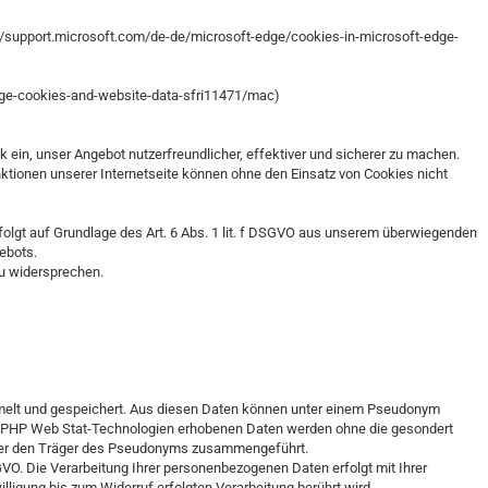
/support.microsoft.com/de-de/microsoft-edge/cookies-in-microsoft-edge-
nage-cookies-and-website-data-sfri11471/mac)
in, unser Angebot nutzerfreundlicher, effektiver und sicherer zu machen.
tionen unserer Internetseite können ohne den Einsatz von Cookies nicht
olgt auf Grundlage des Art. 6 Abs. 1 lit. f DSGVO aus unserem überwiegenden
gebots.
zu widersprechen.
melt und gespeichert. Aus diesen Daten können unter einem Pseudonym
den PHP Web Stat-Technologien erhobenen Daten werden ohne die gesondert
 über den Träger des Pseudonyms zusammengeführt.
SGVO. Die Verarbeitung Ihrer personenbezogenen Daten erfolgt mit Ihrer
illigung bis zum Widerruf erfolgten Verarbeitung berührt wird.