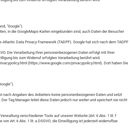
nd, "Google").
eiten, in die GoogleMaps-Karten eingebunden sind, auch Daten der Besucher
ns-Atlantic Data Privacy Framework (TADPF). Google hat sich nach dem TADPF
SGVO. Die Verarbeitung Ihrer personenbezogenen Daten erfolgt mit Ihrer
illigung bis zum Widerruf erfolgten Verarbeitung berührt wird.
vacypolicy.html (https://www.google.com/privacypolicy.html). Dort haben Sie
Google“).
asst nach Angaben des Anbieters keine personenbezogenen Daten und setzt
. Der Tag Manager leitet diese Daten jedoch nur weiter und speichert sie nicht
erwaltung verschiedener Tools auf unserer Website (Art. 6 Abs. 1 lit. f
 Art. 6 Abs. 1 lit. a DSGVO; die Einwilligung ist jederzeit widerrufbar.