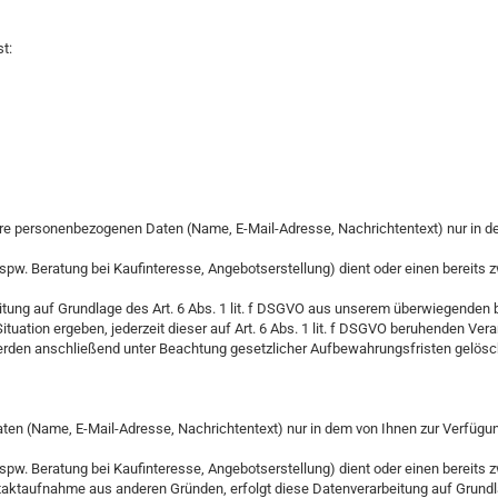
t:
r Ihre personenbezogenen Daten (Name, E-Mail-Adresse, Nachrichtentext) nur in 
 Beratung bei Kaufinteresse, Angebotserstellung) dient oder einen bereits zw
tung auf Grundlage des Art. 6 Abs. 1 lit. f DSGVO aus unserem überwiegenden b
ituation ergeben, jederzeit dieser auf Art. 6 Abs. 1 lit. f DSGVO beruhenden V
n werden anschließend unter Beachtung gesetzlicher Aufbewahrungsfristen gelös
ten (Name, E-Mail-Adresse, Nachrichtentext) nur in dem von Ihnen zur Verfügu
 Beratung bei Kaufinteresse, Angebotserstellung) dient oder einen bereits zw
Kontaktaufnahme aus anderen Gründen, erfolgt diese Datenverarbeitung auf Grund