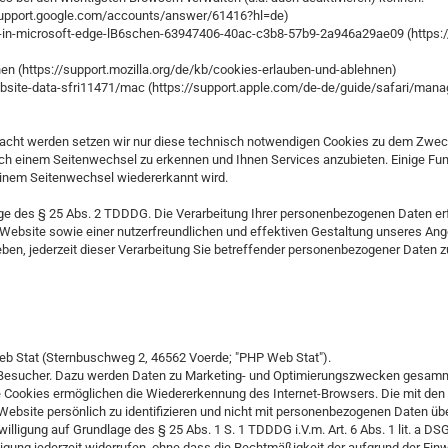
support.google.com/accounts/answer/61416?hl=de)
s-in-microsoft-edge-lB6schen-63947406-40ac-c3b8-57b9-2a946a29ae09 (https:/
hnen (https://support.mozilla.org/de/kb/cookies-erlauben-und-ablehnen)
ebsite-data-sfri11471/mac (https://support.apple.com/de-de/guide/safari/ma
ht werden setzen wir nur diese technisch notwendigen Cookies zu dem Zweck e
 einem Seitenwechsel zu erkennen und Ihnen Services anzubieten. Einige Funk
 einem Seitenwechsel wiedererkannt wird.
age des § 25 Abs. 2 TDDDG. Die Verarbeitung Ihrer personenbezogenen Daten erf
r Website sowie einer nutzerfreundlichen und effektiven Gestaltung unseres An
eben, jederzeit dieser Verarbeitung Sie betreffender personenbezogener Daten 
b Stat (Sternbuschweg 2, 46562 Voerde; "PHP Web Stat").
er Besucher. Dazu werden Daten zu Marketing- und Optimierungszwecken gesam
Die Cookies ermöglichen die Wiedererkennung des Internet-Browsers. Die mit 
r Website persönlich zu identifizieren und nicht mit personenbezogenen Daten
willigung auf Grundlage des § 25 Abs. 1 S. 1 TDDDG i.V.m. Art. 6 Abs. 1 lit. a D
lligung jederzeit widerrufen, ohne dass die Rechtmäßigkeit der aufgrund der Einw