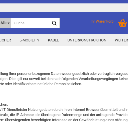
Suche...
Ihr Warenkorb
Alle
ICHER
E-MOBILITY
KABEL
UNTERKONSTRUKTION
WEITER
Home Storage
% Aktionen % anzeigen
Storage M
Epax Deals
ung Ihrer personenbezogenen Daten weder gesetzlich oder vertraglich vorgeschr
Hersteller-Aktionen
e Folgen. Dies gilt nur soweit bei den nachfolgenden Verarbeitungsvorgängen kei
te oder identifizierbare natürliche Person beziehen.
Neu / Coming soon
y
achen.
T-Dienstleister Nutzungsdaten durch Ihren Internet Browser übermittelt und in
brufs, die IP-Adresse, die übertragene Datenmenge und der anfragende Provider
nserem überwiegenden berechtigten Interesse an der Gewährleistung eines störu