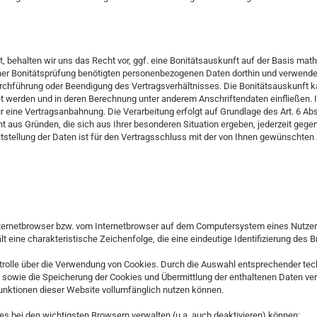
ift, behalten wir uns das Recht vor, ggf. eine Bonitätsauskunft auf der Basis m
iner Bonitätsprüfung benötigten personenbezogenen Daten dorthin und verwenden
chführung oder Beendigung des Vertragsverhältnisses. Die Bonitätsauskunft ka
et werden und in deren Berechnung unter anderem Anschriftendaten einfließe
r eine Vertragsanbahnung. Die Verarbeitung erfolgt auf Grundlage des Art. 6 A
 aus Gründen, die sich aus Ihrer besonderen Situation ergeben, jederzeit gegen 
tellung der Daten ist für den Vertragsschluss mit der von Ihnen gewünschten Zah
nternetbrowser bzw. vom Internetbrowser auf dem Computersystem eines Nutzers
 eine charakteristische Zeichenfolge, die eine eindeutige Identifizierung des
trolle über die Verwendung von Cookies. Durch die Auswahl entsprechender tec
sowie die Speicherung der Cookies und Übermittlung der enthaltenen Daten verh
Funktionen dieser Website vollumfänglich nutzen können.
es bei den wichtigsten Browsern verwalten (u.a. auch deaktivieren) können: