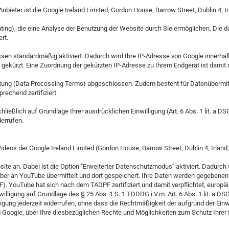
ieter ist die Google Ireland Limited, Gordon House, Barrow Street, Dublin 4, I
nting), die eine Analyse der Benutzung der Website durch Sie ermöglichen. Die
rt.
ssen standardmäßig aktiviert. Dadurch wird Ihre IP-Adresse von Google innerhal
ekürzt. Eine Zuordnung der gekürzten IP-Adresse zu Ihrem Endgerät ist damit 
beitung (Data Processing Terms) abgeschlossen. Zudem besteht für Datenüberm
rechend zertifiziert.
ießlich auf Grundlage Ihrer ausdrücklichen Einwilligung (Art. 6 Abs. 1 lit. a D
errufen.
deos der Google Ireland Limited (Gordon House, Barrow Street, Dublin 4, Irlan
bsite an. Dabei ist die Option "Erweiterter Datenschutzmodus" aktiviert. Dadur
ber an YouTube übermittelt und dort gespeichert. Ihre Daten werden gegebenenf
 YouTube hat sich nach dem TADPF zertifiziert und damit verpflichtet, europä
willigung auf Grundlage des § 25 Abs. 1 S. 1 TDDDG i.V.m. Art. 6 Abs. 1 lit. a D
lligung jederzeit widerrufen, ohne dass die Rechtmäßigkeit der aufgrund der Einw
Google, über Ihre diesbezüglichen Rechte und Möglichkeiten zum Schutz Ihrer 