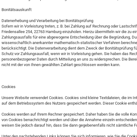
Bonitätsauskunft
Datenerhebung und Verarbeitung bei Bonitätsprüfung
Sofern wir in Vorleistung treten, z. B. bei Zahlung auf Rechnung oder Lastschr
Friedensallee 254, 22763 Hamburg einzuholen. Hierzu übermitteln wir die zu e
Zahlungsausfalls für eine abgewogene Entscheidung über die Begründung, Dur
wissenschaftlich anerkannter mathematisch-statistischer Verfahren berechn
berücksichtigt. Die Datenverarbeitung dient dem Zweck der Bonitätsprüfung fü
Schutz vor Zahlungsausfall, wenn wir in Vorleistung gehen. Sie haben das Recht
personenbezogener Daten durch Mitteilung an uns zu widersprechen. Die Bereits
nicht mit der von Ihnen gewählten Zahlart geschlossen werden kann.
Cookies
Unsere Website verwendet Cookies. Cookies sind kleine Textdateien, die im I
auf dem Betriebssystem des Nutzers gespeichert werden. Dieser Cookie enthält
Cookies werden auf Ihrem Rechner gespeichert. Daher haben Sie die volle Kon
von Cookies benachrichtigt werden und über die Annahme einzeln entscheiden 
weisen Sie jedoch darauf hin, dass Sie dann gegebenenfalls nicht sämtliche 
Unter den nachstehenden Links können Sie sich informieren, wie Sie die Cooki