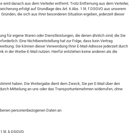
 wird danach aus dem Verteiler entfernt. Trotz Entfernung aus dem Verteiler,
Speicherung erfolgt auf Grundlage des Art. 6 Abs. 1 lit. f DSGVO aus unserem
ründen, die sich aus Ihrer besonderen Situation ergeben, jederzeit dieser
ng für eigene Waren oder Dienstleistungen, die denen ähnlich sind, die Sie
orderlich. Eine Nichtbereitstellung hat zur Folge, dass kein Vertrag
twerbung. Sie können dieser Verwendung Ihrer E-Mail-Adresse jederzeit durch
 in der Werbe-E-Mail nutzen. Hierfür entstehen keine anderen als die
stimmt haben. Die Weitergabe dient dem Zweck, Sie per E-Mail über den
eit durch Mitteilung an uns oder das Transportunternehmen widerrufen, ohne
hobenen personenbezogenen Daten an
1 lit. b DSGVO.