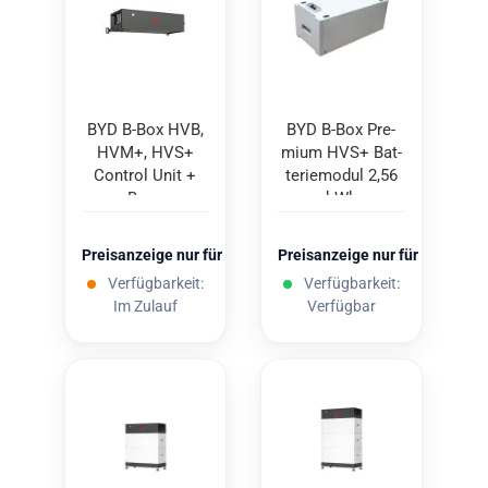
BYD B-Box HVB,
BYD B-Box Pre­
HVM+, HVS+
mi­um HVS+ Bat­
Con­trol Unit +
te­rie­mo­dul 2,56
Base
kWh
Preisanzeige nur für freigeschaltete Kunden
Preisanzeige nur für freigesc
Verfügbarkeit:
Verfügbarkeit:
Im Zulauf
Verfügbar