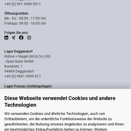
+49 (0) 991 9989 9011
Öffnungszeiten
Mo - Do : 08:00 - 17:00 Uhr
Freitags: 08:00 - 16:00 Uhr
Folgen Sie uns:
Lager Deggendorf
Kühne + Nagel (AG & Co.) KG
- Epax Solar Gmbh -
Kunertstr. 1
94469 Deggendorf
+49 (0) 9901 9499 817
Lager Passau (Gefahrgutlager)
Pillmeier Transport GmbH
- Epax Solar GmbH -
Diese Webseite verwendet Cookies und andere
Industriestraße 14a
Technologien
94036 Passau
0851 8818187
Wir verwenden Cookies und ähnliche Technologien, auch von
Drittanbietern, um die ordentliche Funktionsweise der Website zu
gewährleisten, die Nutzung unseres Angebotes zu analysieren und Ihnen
ein bestmögliches Einkaufserlebnis bieten zu können. Weitere