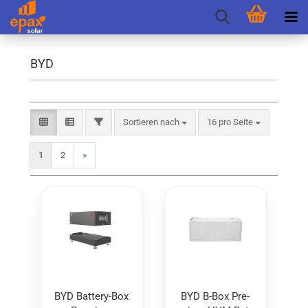
BYD
Sortieren nach
pro Seite
FILTER
Sortieren nach
16 pro Seite
1
2
»
BYD Battery-​​Box
BYD B-Box Pre­