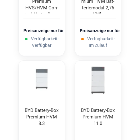
Pre­mi­um
mi­um HVM Bat­
HVS/HVM Con­
te­rie­mo­dul 2,76
trol Unit + Base
KWh
2.0
Preisanzeige nur für freigeschaltete Kunden
Preisanzeige nur für freigesc
Verfügbarkeit:
Verfügbarkeit:
Verfügbar
Im Zulauf
BYD Battery-​​Box
BYD Battery-​​Box
Pre­mi­um HVM
Pre­mi­um HVM
8.3
11.0