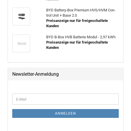
BYD Battery-​Box Pre­mi­um HVS/HVM Con­
trol Unit + Base 2.0
Preisanzeige nur für freigeschaltete
Kunden
BYD B-Box HVB Bat­te­rie Modul - 2,97 kWh
Preisanzeige nur für freigeschaltete
Kunden
Newsletter-Anmeldung
WEITER ZUR NEWSLETTER-ANMELDUNG
E-Mail
ANMELDEN