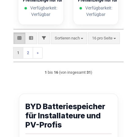
Preisanzeige nur für freigeschaltete Kunden
Preisanzeige nur für freigesc
Verfügbarkeit:
Verfügbarkeit:
Verfügbar
Verfügbar
Sortieren nach
pro Seite
FILTER
Sortieren nach
16 pro Seite
1
2
»
1
bis
16
(von insgesamt
31
)
BYD Batteriespeicher
für Installateure und
PV-Profis