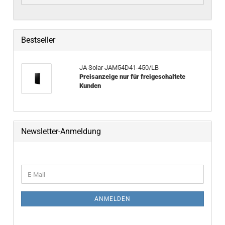
Bestseller
JA Solar JAM54D41-​450/LB
Preisanzeige nur für freigeschaltete
Kunden
Newsletter-Anmeldung
WEITER ZUR NEWSLETTER-ANMELDUNG
E-Mail
ANMELDEN