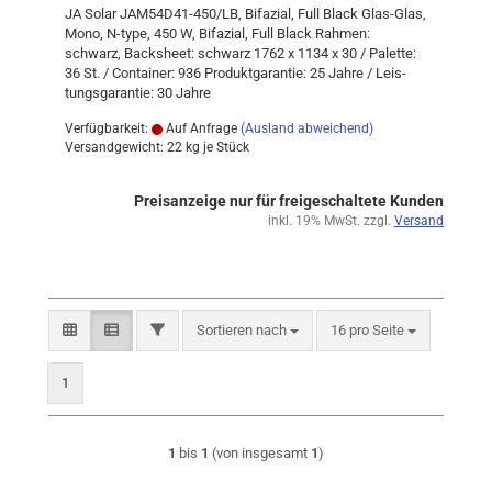
JA Solar JAM54D41-​450/LB, Bi­fa­zi­al, Full Black Glas-​Glas,
Mono, N-​type, 450 W, Bi­fa­zi­al, Full Black Rah­men:
schwarz, Back­sheet: schwarz 1762 x 1134 x 30 / Pa­let­te:
36 St. / Con­tai­ner: 936 Pro­dukt­ga­ran­tie: 25 Jahre / Leis­
tungs­ga­ran­tie: 30 Jahre
Verfügbarkeit:
Auf Anfrage
(Ausland abweichend)
Versandgewicht:
22
kg je Stück
Preisanzeige nur für freigeschaltete Kunden
inkl. 19% MwSt. zzgl.
Versand
Sortieren nach
pro Seite
FILTER
Sortieren nach
16 pro Seite
1
1
bis
1
(von insgesamt
1
)