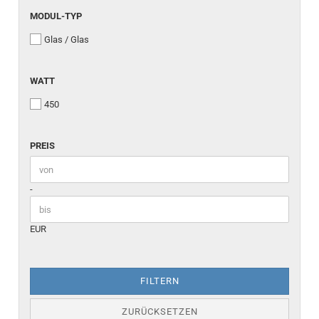
MODUL-TYP
MODUL-TYP
Glas / Glas
WATT
WATT
450
PREIS
PREIS
Preis bis
-
EUR
FILTERN
ZURÜCKSETZEN