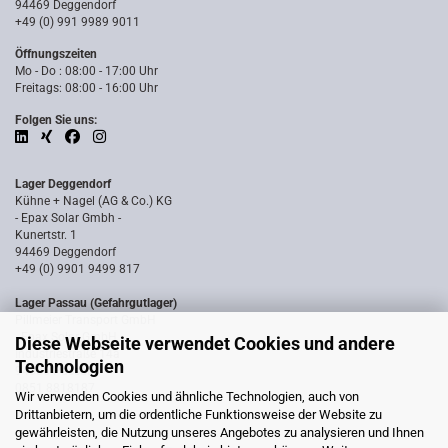
94469 Deggendorf
+49 (0) 991 9989 9011
Öffnungszeiten
Mo - Do : 08:00 - 17:00 Uhr
Freitags: 08:00 - 16:00 Uhr
Folgen Sie uns:
Lager Deggendorf
Kühne + Nagel (AG & Co.) KG
- Epax Solar Gmbh -
Kunertstr. 1
94469 Deggendorf
+49 (0) 9901 9499 817
Lager Passau (Gefahrgutlager)
Pillmeier Transport GmbH
- Epax Solar GmbH -
Diese Webseite verwendet Cookies und andere
Industriestraße 14a
Technologien
94036 Passau
0851 8818187
Wir verwenden Cookies und ähnliche Technologien, auch von
Drittanbietern, um die ordentliche Funktionsweise der Website zu
gewährleisten, die Nutzung unseres Angebotes zu analysieren und Ihnen