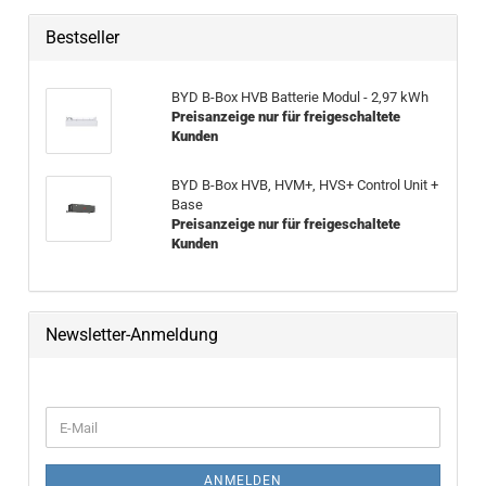
Bestseller
BYD B-Box HVB Bat­te­rie Modul - 2,97 kWh
Preisanzeige nur für freigeschaltete
Kunden
BYD B-Box HVB, HVM+, HVS+ Con­trol Unit +
Base
Preisanzeige nur für freigeschaltete
Kunden
Newsletter-Anmeldung
WEITER ZUR NEWSLETTER-ANMELDUNG
E-Mail
ANMELDEN