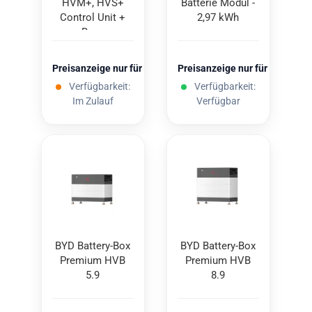
HVM+, HVS+
Bat­te­rie Modul -
Con­trol Unit +
2,97 kWh
Base
Preisanzeige nur für freigeschaltete Kunden
Preisanzeige nur für freigesc
Verfügbarkeit:
Verfügbarkeit:
Im Zulauf
Verfügbar
BYD Battery-​​Box
BYD Battery-​​Box
Pre­mi­um HVB
Pre­mi­um HVB
5.9
8.9