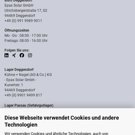
Büro Deggendorf
Epax Solar GmbH
Ulrichsbergerstraße 17, G2
94469 Deggendorf
+49 (0) 991 9989 9011
Öffnungszeiten
Mo - Do : 08:00 - 17:00 Uhr
Freitags: 08:00 - 16:00 Uhr
Folgen Sie uns:
Lager Deggendorf
Kühne + Nagel (AG & Co.) KG
- Epax Solar Gmbh -
Kunertstr. 1
94469 Deggendorf
+49 (0) 9901 9499 817
Lager Passau (Gefahrgutlager)
Pillmeier Transport GmbH
- Epax Solar GmbH -
Diese Webseite verwendet Cookies und andere
Industriestraße 14a
Technologien
94036 Passau
0851 8818187
Wir verwenden Cookies und ähnliche Technologien, auch von