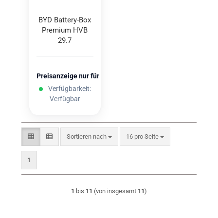
BYD Battery-​​Box
Pre­mi­um HVB
29.7
Preisanzeige nur für freigeschaltete Kunden
Verfügbarkeit:
Verfügbar
Sortieren nach
pro Seite
Sortieren nach
16 pro Seite
1
1
bis
11
(von insgesamt
11
)