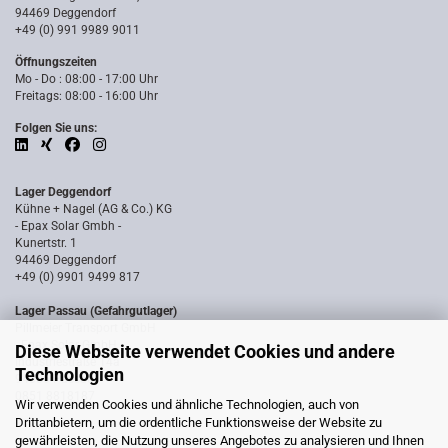
94469 Deggendorf
+49 (0) 991 9989 9011
Öffnungszeiten
Mo - Do : 08:00 - 17:00 Uhr
Freitags: 08:00 - 16:00 Uhr
Folgen Sie uns:
Lager Deggendorf
Kühne + Nagel (AG & Co.) KG
- Epax Solar Gmbh -
Kunertstr. 1
94469 Deggendorf
+49 (0) 9901 9499 817
Lager Passau (Gefahrgutlager)
Pillmeier Transport GmbH
- Epax Solar GmbH -
Diese Webseite verwendet Cookies und andere
Industriestraße 14a
Technologien
94036 Passau
0851 8818187
Wir verwenden Cookies und ähnliche Technologien, auch von
Drittanbietern, um die ordentliche Funktionsweise der Website zu
gewährleisten, die Nutzung unseres Angebotes zu analysieren und Ihnen