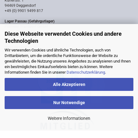
Kunertstr. 1
94469 Deggendorf
+49 (0) 9901 9499 817
Lager Passau (Gefahrgutlager)
Pillmeier Transport GmbH
- Epax Solar GmbH -
Diese Webseite verwendet Cookies und andere
Industriestraße 14a
Technologien
94036 Passau
0851 8818187
Wir verwenden Cookies und ähnliche Technologien, auch von
Drittanbietern, um die ordentliche Funktionsweise der Website zu
gewährleisten, die Nutzung unseres Angebotes zu analysieren und Ihnen
ein bestmögliches Einkaufserlebnis bieten zu können. Weitere
Informationen finden Sie in unserer
Datenschutzerklärung
.
Alle Akzeptieren
Nur Notwendige
Weitere Informationen