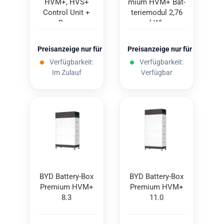
HVM+, HVS+
mi­um HVM+ Bat­
Con­trol Unit +
te­rie­mo­dul 2,76
Base
kWh
Preisanzeige nur für freigeschaltete Kunden
Preisanzeige nur für freigesc
Verfügbarkeit:
Verfügbarkeit:
Im Zulauf
Verfügbar
BYD Battery-​​Box
BYD Battery-​​Box
Pre­mi­um HVM+
Pre­mi­um HVM+
8.3
11.0