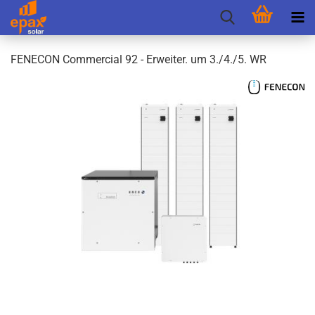
FEN­E­CON Com­mer­cial 92 - Er­wei­ter. um 3./4./5. WR