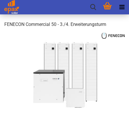
FEN­E­CON Com­mer­cial 50 - 3./4. Er­wei­te­rungs­turm