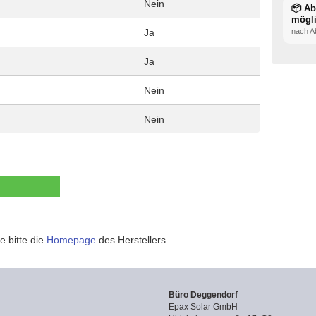
Nein
📦 A
mögl
Ja
nach A
Ja
Nein
Nein
e bitte die
Homepage
des Herstellers.
Büro Deggendorf
Epax Solar GmbH