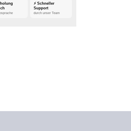
bholung
⚡ Schneller
ich
Support
bsprache
durch unser Team