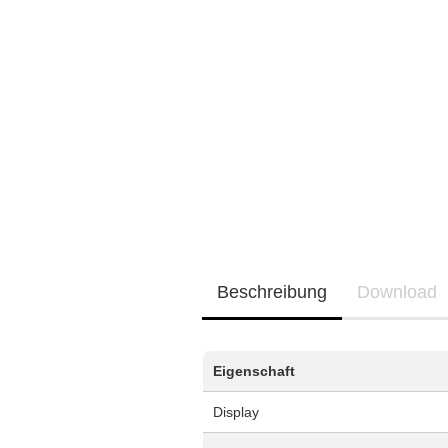
Neu / Coming soon
EQ3300
EQ5000
Beschreibung
Download
Eigenschaft
Display