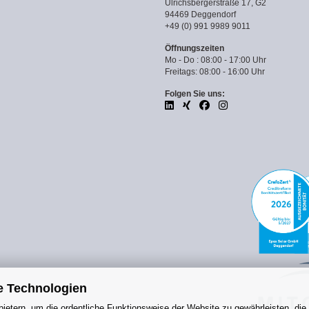
Ulrichsbergerstraße 17, G2
94469 Deggendorf
+49 (0) 991 9989 9011
Öffnungszeiten
Mo - Do : 08:00 - 17:00 Uhr
Freitags: 08:00 - 16:00 Uhr
Folgen Sie uns:
e Technologien
ietern, um die ordentliche Funktionsweise der Website zu gewährleisten, die