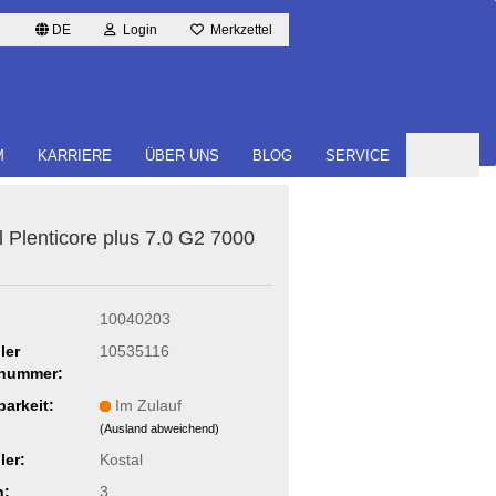
DE
Login
Merkzettel
M
KARRIERE
ÜBER UNS
BLOG
SERVICE
l Ple­nti­co­re plus 7.0 G2 7000
10040203
ler
10535116
lnummer:
barkeit:
Im Zulauf
(Ausland abweichend)
ler:
Kostal
n:
3