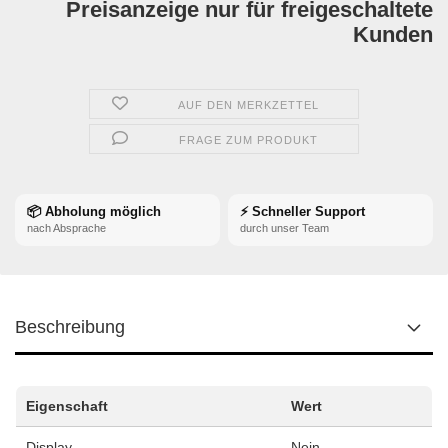
Preisanzeige nur für freigeschaltete
Kunden
AUF DEN MERKZETTEL
FRAGE ZUM PRODUKT
📦 Abholung möglich
⚡ Schneller Support
nach Absprache
durch unser Team
Beschreibung
Eigenschaft
Wert
Display
Nein