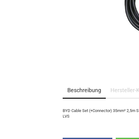
EQ3300
EQ5000
Beschreibung
Hersteller-
BYD Cable Set (+Connector) 35mm² 2,5m SE
LVS