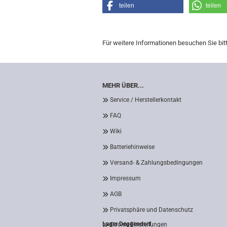
teilen
teilen
Für weitere Informationen besuchen Sie bit
MEHR ÜBER...
Service / Herstellerkontakt
FAQ
Wiki
Batteriehinweise
Versand- & Zahlungsbedingungen
Impressum
AGB
Privatsphäre und Datenschutz
Lager Deggendorf
Cookie Einstellungen