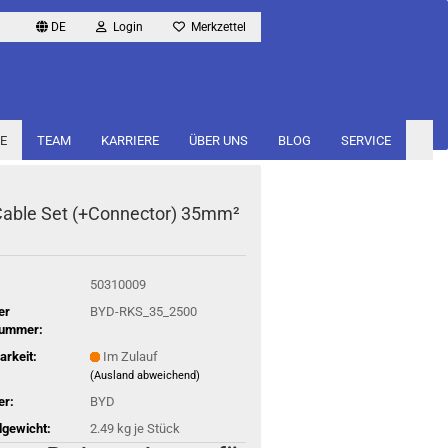
DE
Login
Merkzettel
E
TEAM
KARRIERE
ÜBER UNS
BLOG
SERVICE
able Set (+Con­nec­tor) 35mm²
50310009
er
BYD-RKS_35_2500
nummer:
arkeit:
Im Zulauf
(Ausland abweichend)
er:
BYD
gewicht:
2.49
kg je Stück