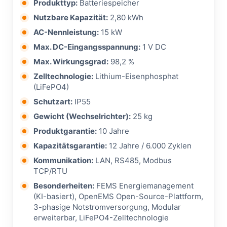
Produkttyp:
Batteriespeicher
Nutzbare Kapazität:
2,80 kWh
AC-Nennleistung:
15 kW
Max. DC-Eingangsspannung:
1 V DC
Max. Wirkungsgrad:
98,2 %
Zelltechnologie:
Lithium-Eisenphosphat
(LiFePO4)
Schutzart:
IP55
Gewicht (Wechselrichter):
25 kg
Produktgarantie:
10 Jahre
Kapazitätsgarantie:
12 Jahre / 6.000 Zyklen
Kommunikation:
LAN, RS485, Modbus
TCP/RTU
Besonderheiten:
FEMS Energiemanagement
(KI-basiert), OpenEMS Open-Source-Plattform,
3-phasige Notstromversorgung, Modular
erweiterbar, LiFePO4-Zelltechnologie