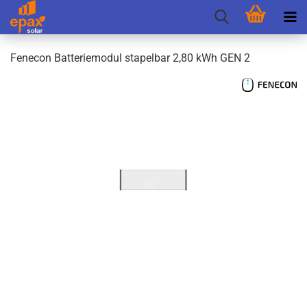
Fen­e­con Bat­te­rie­mo­dul sta­pel­bar 2,80 kWh GEN 2