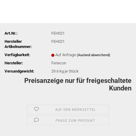
Art.Nr.:
FEH021
Hersteller
FEH021
Artikelnummer:
Verfügbarkeit:
Auf Anfrage
(Ausland abweichend)
Hersteller:
Fenecon
Versandgewicht:
29.6
kg je Stück
Preisanzeige nur für freigeschaltete
Kunden
AUF DEN MERKZETTEL
FRAGE ZUM PRODUKT