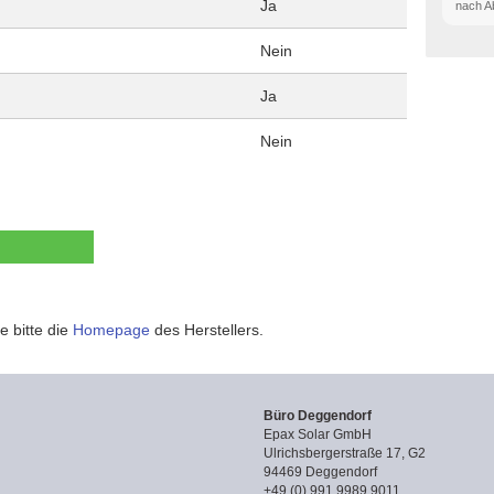
Ja
nach A
Nein
Ja
Nein
e bitte die
Homepage
des Herstellers.
Büro Deggendorf
Epax Solar GmbH
Ulrichsbergerstraße 17, G2
94469 Deggendorf
+49 (0) 991 9989 9011