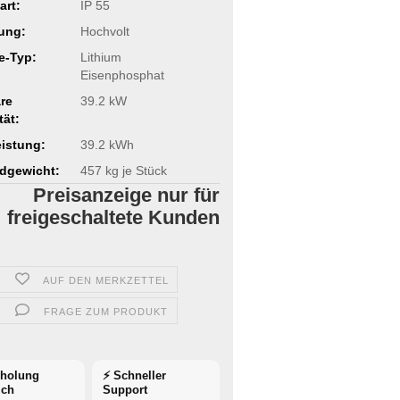
art:
IP 55
ung:
Hochvolt
ie-Typ:
Lithium
Eisenphosphat
re
39.2 kW
tät:
istung:
39.2 kWh
dgewicht:
457
kg je Stück
Preisanzeige nur für
freigeschaltete Kunden
AUF DEN MERKZETTEL
FRAGE ZUM PRODUKT
bholung
⚡ Schneller
ich
Support