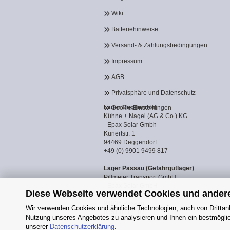
Wiki
Batteriehinweise
Versand- & Zahlungsbedingungen
Impressum
AGB
Privatsphäre und Datenschutz
Lager Deggendorf
Cookie Einstellungen
Kühne + Nagel (AG & Co.) KG
- Epax Solar Gmbh -
Kunertstr. 1
94469 Deggendorf
+49 (0) 9901 9499 817
Lager Passau (Gefahrgutlager)
Pillmeier Transport GmbH
- Epax Solar GmbH -
Diese Webseite verwendet Cookies und ander
Industriestraße 14a
94036 Passau
Wir verwenden Cookies und ähnliche Technologien, auch von Drittanb
0851 8818187
Nutzung unseres Angebotes zu analysieren und Ihnen ein bestmöglich
unserer
Datenschutzerklärung
.