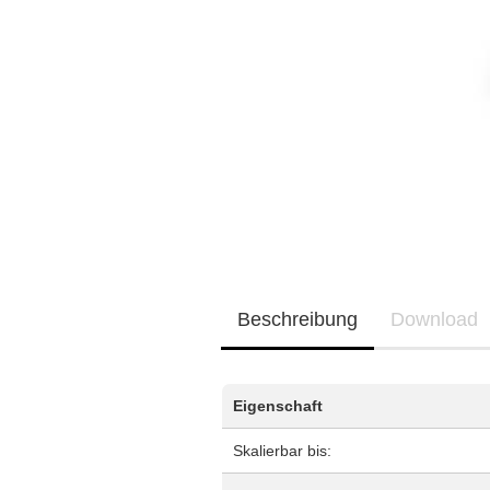
Neu / Coming soon
EQ3300
EQ5000
Beschreibung
Download
Eigenschaft
Skalierbar bis: