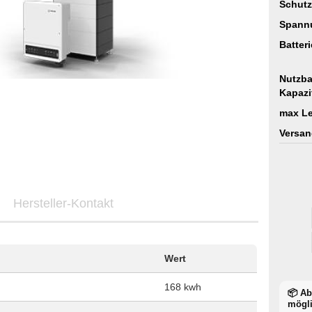
Schutz
Spann
Batter
Nutzba
Kapazi
max Le
Versan
Hersteller-Kontakt
Wert
168 kwh
📦 A
mögl