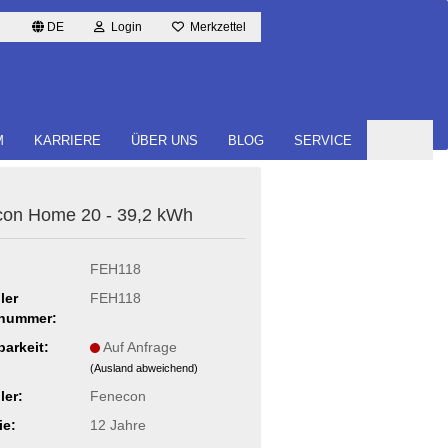
DE
Login
Merkzettel
M
KARRIERE
ÜBER UNS
BLOG
SERVICE
­con Home 20 - 39,2 kWh
FEH118
ler
FEH118
lnummer:
barkeit:
Auf Anfrage
(Ausland abweichend)
ler:
Fenecon
ie:
12 Jahre