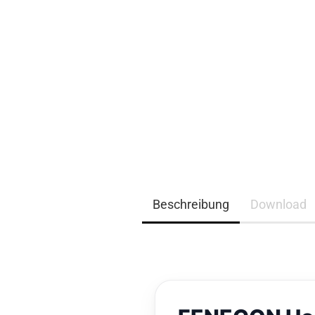
EQ3300
EQ5000
Beschreibung
Download