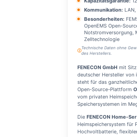
Kapazitätsgarantie:
12
Kommunikation:
LAN,
Besonderheiten:
FEMS
OpenEMS Open-Source-
Notstromversorgung, M
Zelltechnologie
Technische Daten ohne Gewähr
des Herstellers.
FENECON GmbH
mit Sitz
deutscher Hersteller von 
steht für das ganzheitli
Open-Source-Plattform
O
vom privaten Heimspeiche
Speichersystemen im Meg
Die
FENECON Home-Ser
Heimspeichersystem für P
Hochvoltbatterie, flexibl