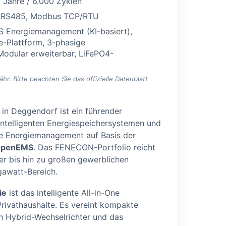
 Jahre / 6.000 Zyklen
 RS485, Modbus TCP/RTU
 Energiemanagement (KI-basiert),
Plattform, 3-phasige
odular erweiterbar, LiFePO4-
. Bitte beachten Sie das offizielle Datenblatt
 in Deggendorf ist ein führender
intelligenten Energiespeichersystemen und
che Energiemanagement auf Basis der
penEMS
. Das FENECON-Portfolio reicht
r bis hin zu großen gewerblichen
awatt-Bereich.
ie
ist das intelligente All-in-One
rivathaushalte. Es vereint kompakte
en Hybrid-Wechselrichter und das