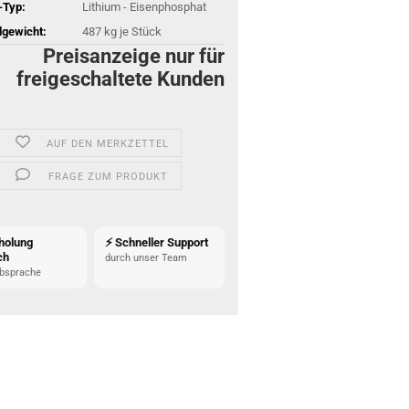
-Typ:
Lithium - Eisenphosphat
gewicht:
487
kg je Stück
Preisanzeige nur für
freigeschaltete Kunden
AUF DEN MERKZETTEL
FRAGE ZUM PRODUKT
holung
⚡ Schneller Support
ch
durch unser Team
bsprache