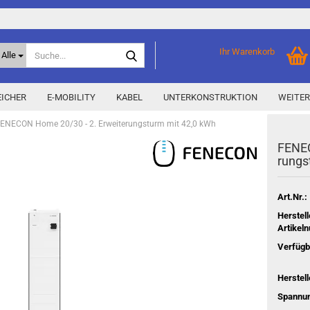
Suche...
Ihr Warenkorb
Alle
ICHER
E-MOBILITY
KABEL
UNTERKONSTRUKTION
WEITER
ENECON Home 20/30 - 2. Erweiterungsturm mit 42,0 kWh
FEN­E­
Home Storage
% Aktionen % anzeigen
rungs
Storage M
Epax Deals
Hersteller-Aktionen
Art.Nr.:
Neu / Coming soon
Herstell
Artikel
y
Verfügb
Herstell
Spannu