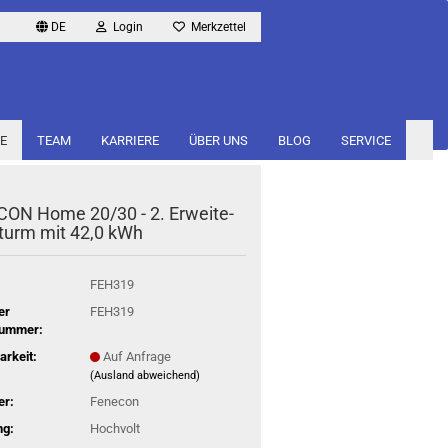
DE
Login
Merkzettel
E
TEAM
KARRIERE
ÜBER UNS
BLOG
SERVICE
CON Home 20/30 - 2. Er­wei­te­
­turm mit 42,0 kWh
FEH319
er
FEH319
nummer:
arkeit:
Auf Anfrage
(Ausland abweichend)
er:
Fenecon
ng:
Hochvolt