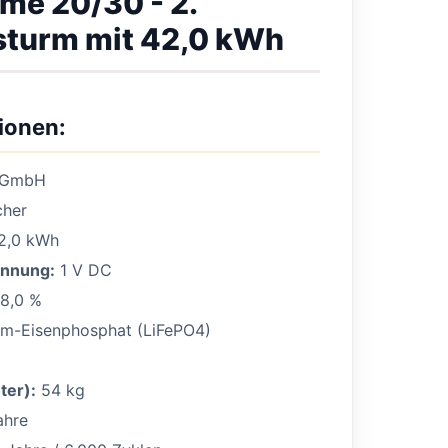
e 20/30 - 2.
sturm mit 42,0 kWh
ionen:
 GmbH
her
2,0 kWh
annung:
1 V DC
8,0 %
um-Eisenphosphat (LiFePO4)
ter):
54 kg
ahre