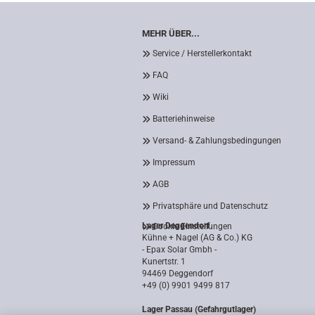
MEHR ÜBER...
Service / Herstellerkontakt
FAQ
Wiki
Batteriehinweise
Versand- & Zahlungsbedingungen
Impressum
AGB
Privatsphäre und Datenschutz
Lager Deggendorf
Cookie Einstellungen
Kühne + Nagel (AG & Co.) KG
- Epax Solar Gmbh -
Kunertstr. 1
94469 Deggendorf
+49 (0) 9901 9499 817
Lager Passau (Gefahrgutlager)