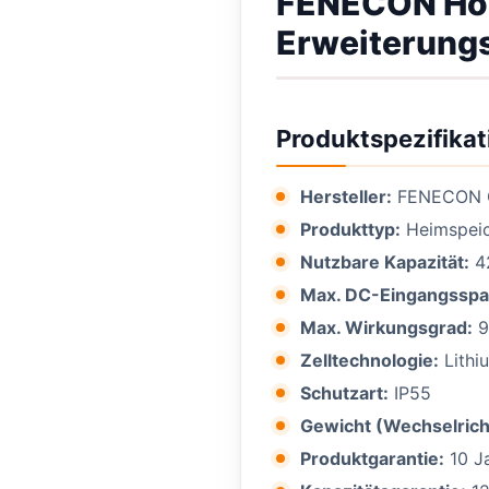
FENECON Hom
Erweiterung
Produktspezifikat
Hersteller:
FENECON
Produkttyp:
Heimspeic
Nutzbare Kapazität:
4
Max. DC-Eingangssp
Max. Wirkungsgrad:
9
Zelltechnologie:
Lithi
Schutzart:
IP55
Gewicht (Wechselrich
Produktgarantie:
10 J