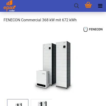
FEN­E­CON Com­mer­cial 368 kW mit 672 kWh