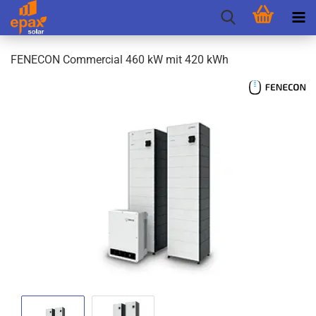
FEN­E­CON Com­mer­cial 460 kW mit 420 kWh