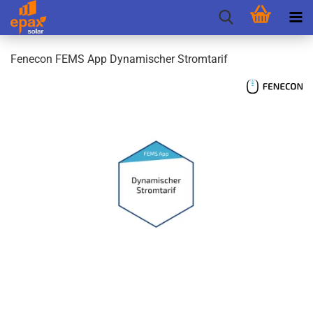
Fen­e­con FEMS App Dy­na­mi­scher Strom­ta­rif