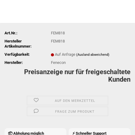
Art.Nr.:
FEM818
Hersteller
FEM818
Artikelnummer:
Verfügbarkeit:
Auf Anfrage
(Ausland abweichend)
Hersteller:
Fenecon
Preisanzeige nur für freigeschaltete
Kunden
AUF DEN MERKZETTEL
FRAGE ZUM PRODUKT
📦 Abholung möglich
⚡ Schneller Support