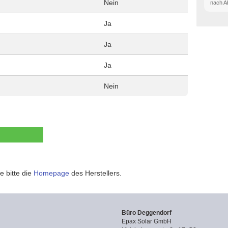
Nein
nach A
Ja
Ja
Ja
Nein
e bitte die
Homepage
des Herstellers.
Büro Deggendorf
Epax Solar GmbH