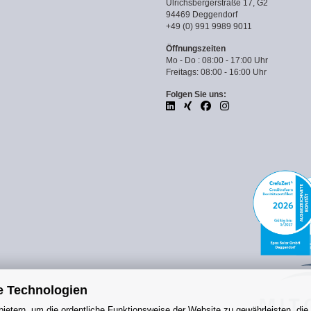
Ulrichsbergerstraße 17, G2
94469 Deggendorf
+49 (0) 991 9989 9011
Öffnungszeiten
Mo - Do : 08:00 - 17:00 Uhr
Freitags: 08:00 - 16:00 Uhr
Folgen Sie uns:
e Technologien
ietern, um die ordentliche Funktionsweise der Website zu gewährleisten, die