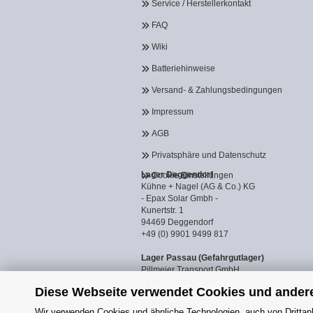
Service / Herstellerkontakt
FAQ
Wiki
Batteriehinweise
Versand- & Zahlungsbedingungen
Impressum
AGB
Privatsphäre und Datenschutz
Lager Deggendorf
Cookie Einstellungen
Kühne + Nagel (AG & Co.) KG
- Epax Solar Gmbh -
Kunertstr. 1
94469 Deggendorf
+49 (0) 9901 9499 817
Lager Passau (Gefahrgutlager)
Pillmeier Transport GmbH
- Epax Solar GmbH -
Diese Webseite verwendet Cookies und ander
Industriestraße 14a
94036 Passau
Wir verwenden Cookies und ähnliche Technologien, auch von Drittanb