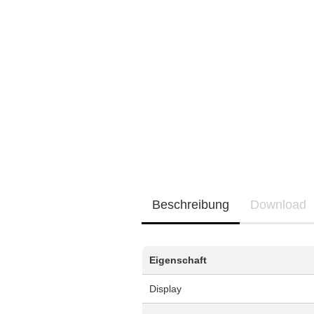
Neu / Coming soon
EQ3300
EQ5000
Beschreibung
Download
Eigenschaft
Display