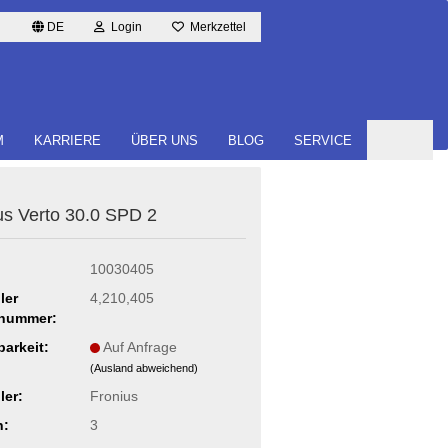
DE
Login
Merkzettel
M
KARRIERE
ÜBER UNS
BLOG
SERVICE
­us Verto 30.0 SPD 2
10030405
ler
4,210,405
lnummer:
barkeit:
Auf Anfrage
(Ausland abweichend)
ler:
Fronius
n:
3