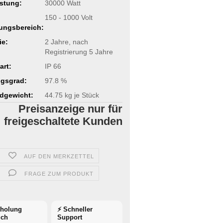
stung:
30000 Watt
150 - 1000 Volt
ungsbereich:
ie:
2 Jahre, nach
Registrierung 5 Jahre
art:
IP 66
gsgrad:
97.8 %
dgewicht:
44.75
kg je Stück
Preisanzeige nur für
freigeschaltete Kunden
AUF DEN MERKZETTEL
FRAGE ZUM PRODUKT
bholung
⚡ Schneller
ich
Support