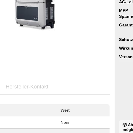
AC-Lei
MPP
Spann
Garant
Schutz
Wirkun
Versan
Hersteller-Kontakt
Wert
Nein
📦 A
mögl