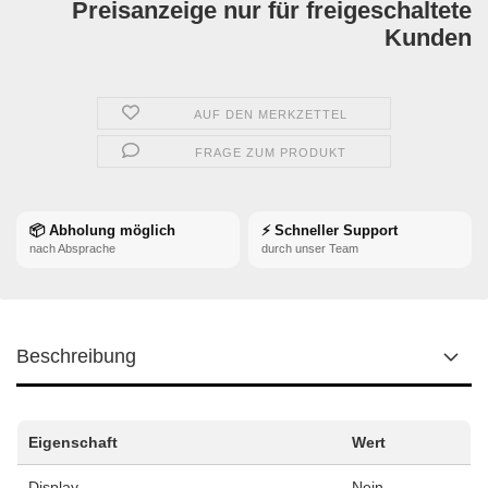
Preisanzeige nur für freigeschaltete
Kunden
AUF DEN MERKZETTEL
FRAGE ZUM PRODUKT
📦 Abholung möglich
⚡ Schneller Support
nach Absprache
durch unser Team
Beschreibung
Eigenschaft
Wert
Display
Nein