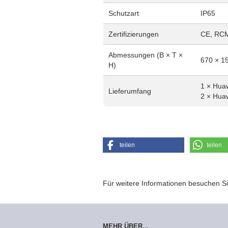
Schutzart
IP65
Zertifizierungen
CE, RCM
Abmessungen (B × T ×
670 × 1
H)
1 × Hua
Lieferumfang
2 × Hua
teilen
teilen
Für weitere Informationen besuchen Si
MEHR ÜBER...