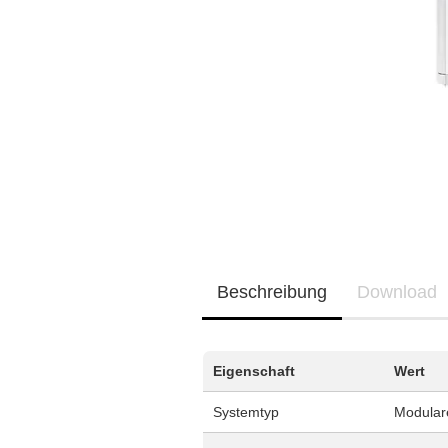
Neu / Coming soon
EQ3300
EQ5000
Beschreibung
Download
Eigenschaft
Wert
Systemtyp
Modular