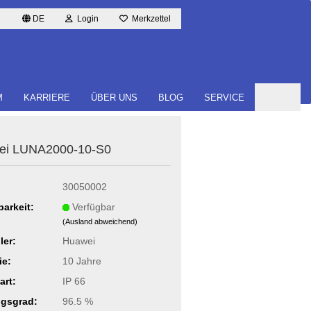
DE
Login
Merkzettel
M
KARRIERE
ÜBER UNS
BLOG
SERVICE
ei LUNA2000-​10-S0
30050002
barkeit:
Verfügbar
(Ausland abweichend)
ler:
Huawei
ie:
10 Jahre
art:
IP 66
gsgrad:
96.5 %