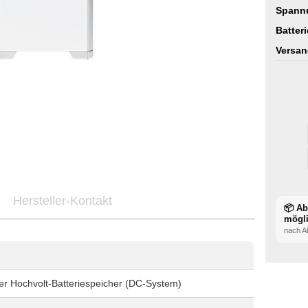
Spann
Batter
Versan
Hersteller-Kontakt
📦 A
mögl
nach A
er Hochvolt-Batteriespeicher (DC-System)