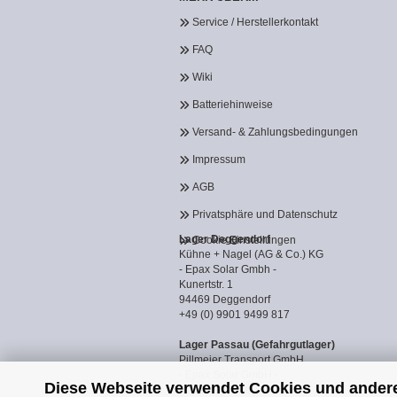
Service / Herstellerkontakt
FAQ
Wiki
Batteriehinweise
Versand- & Zahlungsbedingungen
Impressum
AGB
Privatsphäre und Datenschutz
Lager Deggendorf
Cookie Einstellungen
Kühne + Nagel (AG & Co.) KG
- Epax Solar Gmbh -
Kunertstr. 1
94469 Deggendorf
+49 (0) 9901 9499 817
Lager Passau (Gefahrgutlager)
Pillmeier Transport GmbH
- Epax Solar GmbH -
Diese Webseite verwendet Cookies und ander
Industriestraße 14a