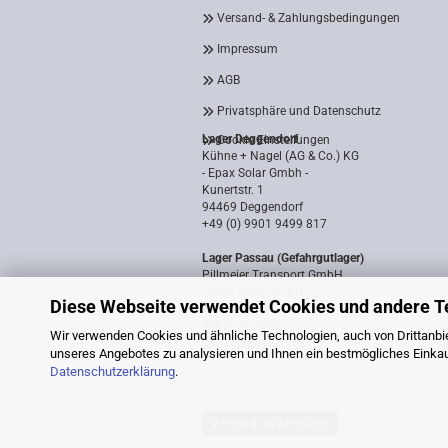
Versand- & Zahlungsbedingungen
Impressum
AGB
Privatsphäre und Datenschutz
Lager Deggendorf
Cookie Einstellungen
Kühne + Nagel (AG & Co.) KG
- Epax Solar Gmbh -
Kunertstr. 1
94469 Deggendorf
+49 (0) 9901 9499 817
Lager Passau (Gefahrgutlager)
Pillmeier Transport GmbH
- Epax Solar GmbH -
Diese Webseite verwendet Cookies und andere T
Industriestraße 14a
94036 Passau
Wir verwenden Cookies und ähnliche Technologien, auch von Drittanbie
0851 8818187
unseres Angebotes zu analysieren und Ihnen ein bestmögliches Einkauf
Datenschutzerklärung
.
Vertrag widerrufen