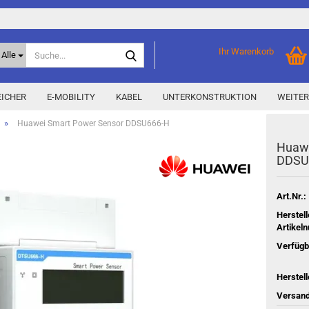
Suche...
Ihr Warenkorb
Alle
ICHER
E-MOBILITY
KABEL
UNTERKONSTRUKTION
WEITER
»
Huawei Smart Power Sensor DDSU666-H
Hua­w
Home Storage
% Aktionen % anzeigen
DDSU
Storage M
Epax Deals
Hersteller-Aktionen
Art.Nr.:
Neu / Coming soon
Herstell
Artikel
y
Verfügb
Herstell
Versand