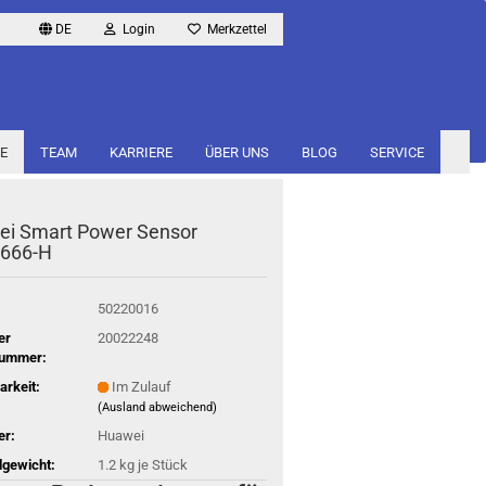
DE
Login
Merkzettel
E
TEAM
KARRIERE
ÜBER UNS
BLOG
SERVICE
ei Smart Power Sen­sor
666-​H
50220016
er
20022248
nummer:
arkeit:
Im Zulauf
(Ausland abweichend)
er:
Huawei
gewicht:
1.2
kg je Stück