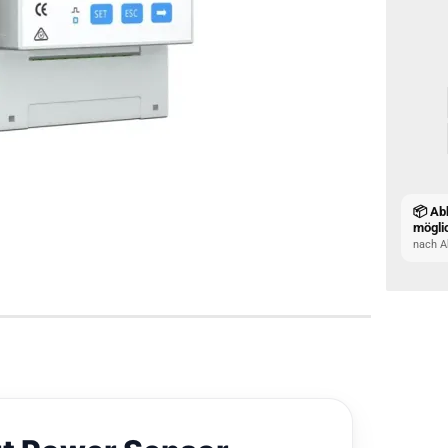
📦 Ab
mögli
nach A