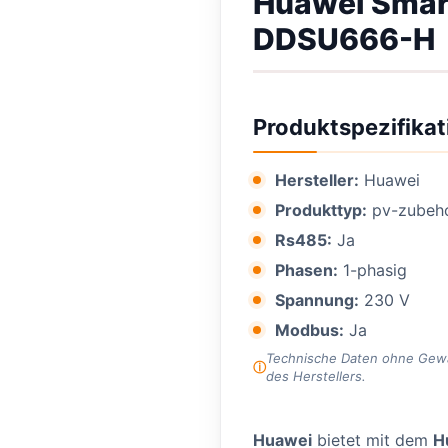
Huawei Smar
DDSU666-H
Produktspezifikat
Hersteller:
Huawei
Produkttyp:
pv-zubeh
Rs485:
Ja
Phasen:
1-phasig
Spannung:
230 V
Modbus:
Ja
Technische Daten ohne Gewähr
des Herstellers.
Huawei
bietet mit dem
H