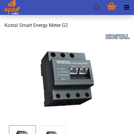
Kos­tal Smart En­er­gy Meter G2