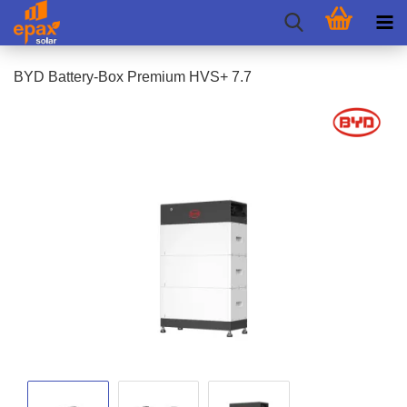
BYD Battery-​Box Pre­mi­um HVS+ 7.7