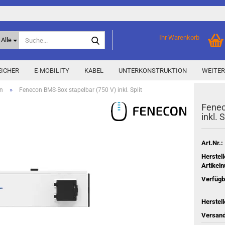
Suche...
Ihr Warenkorb
Alle
ICHER
E-MOBILITY
KABEL
UNTERKONSTRUKTION
WEITER
»
n
Fenecon BMS-Box stapelbar (750 V) inkl. Split
Fen­e­
Home Storage
% Aktionen % anzeigen
inkl. S
Storage M
Epax Deals
Hersteller-Aktionen
Art.Nr.:
Neu / Coming soon
Herstell
Artikel
y
Verfügb
Herstell
Versand