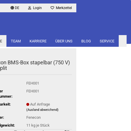
DE
Login
Merkzettel
E
TEAM
KARRIERE
ÜBER UNS
BLOG
SERVICE
con BMS-​Box sta­pel­bar (750 V)
plit
FEH001
er
FEH001
nummer:
arkeit:
Auf Anfrage
(Ausland abweichend)
er:
Fenecon
gewicht:
11
kg je Stück