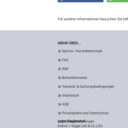
Für weitere Informationen besuchen Sie bit
MEHR ÜBER...
Service / Herstellerkontakt
FAQ
Wiki
Batteriehinweise
Versand- & Zahlungsbedingungen
Impressum
AGB
Privatsphäre und Datenschutz
Lager Deggendorf
Cookie Einstellungen
Kühne + Nagel (AG & Co.) KG