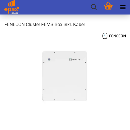
FEN­E­CON Clus­ter FEMS Box inkl. Kabel