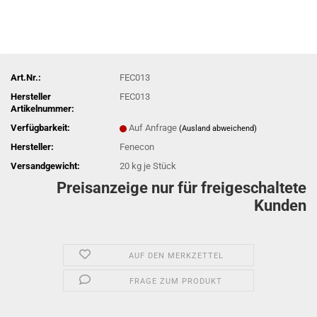
Art.Nr.:
FEC013
Hersteller
FEC013
Artikelnummer:
Verfügbarkeit:
Auf Anfrage
(Ausland abweichend)
Hersteller:
Fenecon
Versandgewicht:
20
kg je Stück
Preisanzeige nur für freigeschaltete
Kunden
AUF DEN MERKZETTEL
FRAGE ZUM PRODUKT