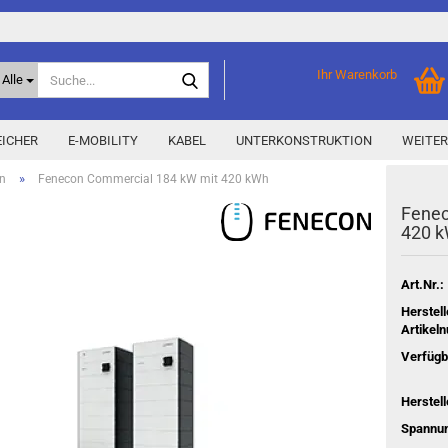
Suche...
Ihr Warenkorb
Alle
ICHER
E-MOBILITY
KABEL
UNTERKONSTRUKTION
WEITER
»
n
Fenecon Commercial 184 kW mit 420 kWh
Fen­e
Home Storage
% Aktionen % anzeigen
420 
Storage M
Epax Deals
Hersteller-Aktionen
Art.Nr.:
Neu / Coming soon
Herstell
Artikel
y
Verfügb
Herstell
Spannu