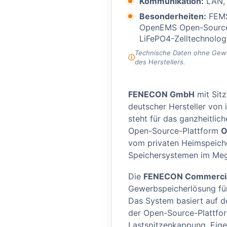
Kommunikation:
LAN,
Besonderheiten:
FEMS
OpenEMS Open-Source-
LiFePO4-Zelltechnolog
Technische Daten ohne Gewähr
des Herstellers.
FENECON GmbH
mit Sitz
deutscher Hersteller von 
steht für das ganzheitli
Open-Source-Plattform
O
vom privaten Heimspeiche
Speichersystemen im Meg
Die
FENECON Commercia
Gewerbspeicherlösung fü
Das System basiert auf 
der Open-Source-Plattfo
Lastspitzenkappung, Eige