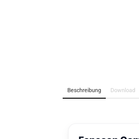
EQ3300
EQ5000
Beschreibung
Download