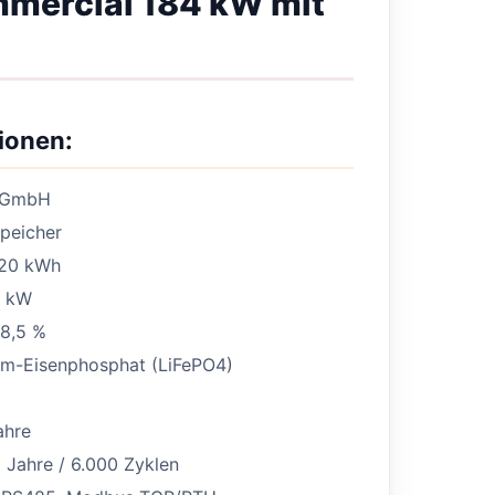
mercial 184 kW mit
ionen:
 GmbH
peicher
20 kWh
 kW
8,5 %
um-Eisenphosphat (LiFePO4)
ahre
 Jahre / 6.000 Zyklen