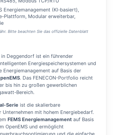
 RS485, Modbus TCP/RTU
 Energiemanagement (KI-basiert),
Plattform, Modular erweiterbar,
ie
. Bitte beachten Sie das offizielle Datenblatt
 in Deggendorf ist ein führender
intelligenten Energiespeichersystemen und
che Energiemanagement auf Basis der
penEMS
. Das FENECON-Portfolio reicht
r bis hin zu großen gewerblichen
awatt-Bereich.
l-Serie
ist die skalierbare
r Unternehmen mit hohem Energiebedarf.
dem
FEMS Energiemanagement
auf Basis
rm OpenEMS und ermöglicht
nverbrauchsoptimierung und die einfache