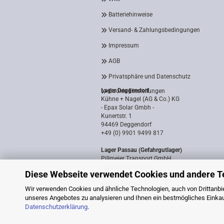
Batteriehinweise
Versand- & Zahlungsbedingungen
Impressum
AGB
Privatsphäre und Datenschutz
Lager Deggendorf
Cookie Einstellungen
Kühne + Nagel (AG & Co.) KG
- Epax Solar Gmbh -
Kunertstr. 1
94469 Deggendorf
+49 (0) 9901 9499 817
Lager Passau (Gefahrgutlager)
Pillmeier Transport GmbH
- Epax Solar GmbH -
Diese Webseite verwendet Cookies und andere T
Industriestraße 14a
94036 Passau
Wir verwenden Cookies und ähnliche Technologien, auch von Drittanbie
0851 8818187
unseres Angebotes zu analysieren und Ihnen ein bestmögliches Einkauf
Datenschutzerklärung
.