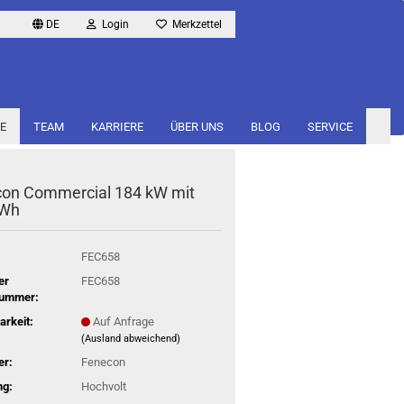
DE
Login
Merkzettel
E
TEAM
KARRIERE
ÜBER UNS
BLOG
SERVICE
­con Com­mer­cial 184 kW mit
kWh
FEC658
er
FEC658
nummer:
arkeit:
Auf Anfrage
(Ausland abweichend)
er:
Fenecon
ng:
Hochvolt