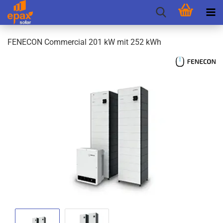
FEN­E­CON Com­mer­cial 201 kW mit 252 kWh