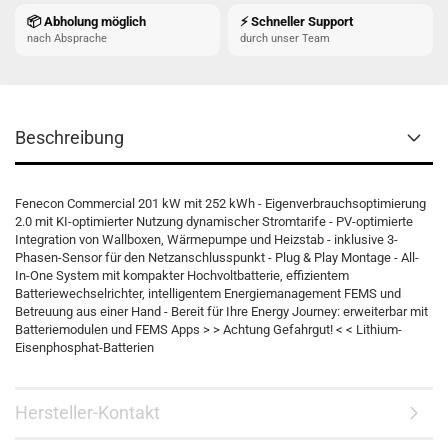
📦 Abholung möglich
⚡ Schneller Support
nach Absprache
durch unser Team
Beschreibung
Fenecon Commercial 201 kW mit 252 kWh - Eigenverbrauchsoptimierung
2.0 mit KI-optimierter Nutzung dynamischer Stromtarife - PV-optimierte
Integration von Wallboxen, Wärmepumpe und Heizstab - inklusive 3-
Phasen-Sensor für den Netzanschlusspunkt - Plug & Play Montage - All-
In-One System mit kompakter Hochvoltbatterie, effizientem
Batteriewechselrichter, intelligentem Energiemanagement FEMS und
Betreuung aus einer Hand - Bereit für Ihre Energy Journey: erweiterbar mit
Batteriemodulen und FEMS Apps > > Achtung Gefahrgut! < < Lithium-
Eisenphosphat-Batterien
Hersteller-Kontakt