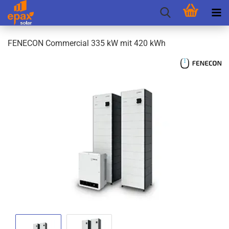
FEN­E­CON Com­mer­cial 335 kW mit 420 kWh