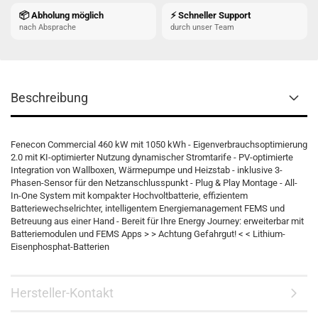
📦 Abholung möglich
⚡ Schneller Support
nach Absprache
durch unser Team
Beschreibung
Fenecon Commercial 460 kW mit 1050 kWh - Eigenverbrauchsoptimierung
2.0 mit KI-optimierter Nutzung dynamischer Stromtarife - PV-optimierte
Integration von Wallboxen, Wärmepumpe und Heizstab - inklusive 3-
Phasen-Sensor für den Netzanschlusspunkt - Plug & Play Montage - All-
In-One System mit kompakter Hochvoltbatterie, effizientem
Batteriewechselrichter, intelligentem Energiemanagement FEMS und
Betreuung aus einer Hand - Bereit für Ihre Energy Journey: erweiterbar mit
Batteriemodulen und FEMS Apps > > Achtung Gefahrgut! < < Lithium-
Eisenphosphat-Batterien
Hersteller-Kontakt