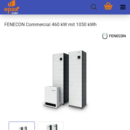
FEN­E­CON Com­mer­cial 460 kW mit 1050 kWh