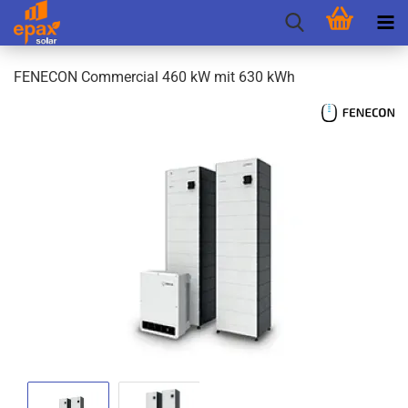
FEN­E­CON Com­mer­cial 460 kW mit 630 kWh