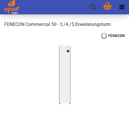
FEN­E­CON Com­mer­cial 50 - 3./4./5.Er­wei­te­rungs­turm