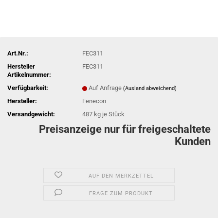
Art.Nr.:
FEC311
Hersteller
FEC311
Artikelnummer:
Verfügbarkeit:
Auf Anfrage
(Ausland abweichend)
Hersteller:
Fenecon
Versandgewicht:
487
kg je Stück
Preisanzeige nur für freigeschaltete
Kunden
AUF DEN MERKZETTEL
FRAGE ZUM PRODUKT