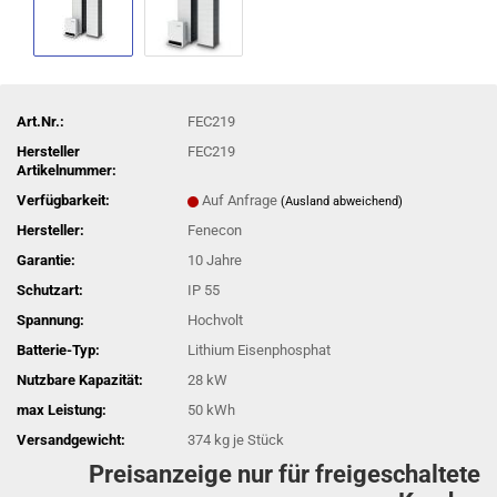
Art.Nr.:
FEC219
Hersteller
FEC219
Artikelnummer:
Verfügbarkeit:
Auf Anfrage
(Ausland abweichend)
Hersteller:
Fenecon
Garantie:
10 Jahre
Schutzart:
IP 55
Spannung:
Hochvolt
Batterie-Typ:
Lithium Eisenphosphat
Nutzbare Kapazität:
28 kW
max Leistung:
50 kWh
Versandgewicht:
374
kg je Stück
Preisanzeige nur für freigeschaltete