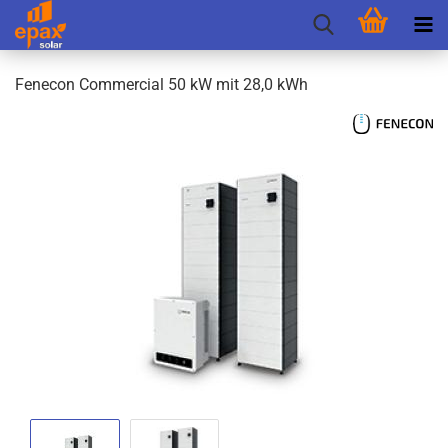
Fen­e­con Com­mer­cial 50 kW mit 28,0 kWh