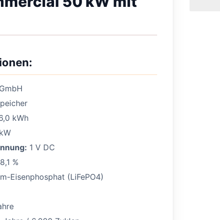
mercial 50 kW mit
ionen:
 GmbH
peicher
6,0 kWh
 kW
annung:
1 V DC
8,1 %
um-Eisenphosphat (LiFePO4)
ahre