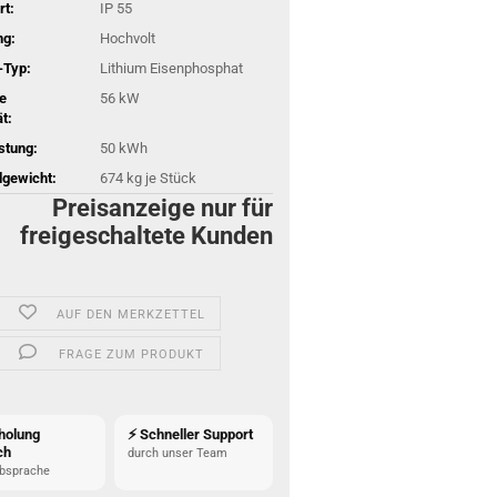
rt:
IP 55
ng:
Hochvolt
-Typ:
Lithium Eisenphosphat
e
56 kW
t:
stung:
50 kWh
gewicht:
674
kg je Stück
Preisanzeige nur für
freigeschaltete Kunden
AUF DEN MERKZETTEL
FRAGE ZUM PRODUKT
holung
⚡ Schneller Support
ch
durch unser Team
bsprache