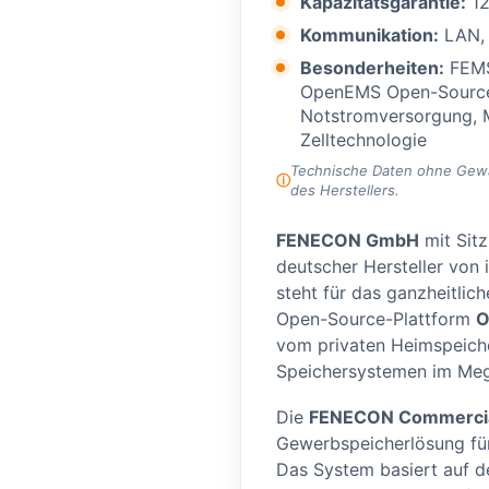
Kapazitätsgarantie:
12
Kommunikation:
LAN,
Besonderheiten:
FEMS
OpenEMS Open-Source-
Notstromversorgung, M
Zelltechnologie
Technische Daten ohne Gewähr
des Herstellers.
FENECON GmbH
mit Sitz
deutscher Hersteller von 
steht für das ganzheitli
Open-Source-Plattform
O
vom privaten Heimspeiche
Speichersystemen im Meg
Die
FENECON Commercia
Gewerbspeicherlösung fü
Das System basiert auf 