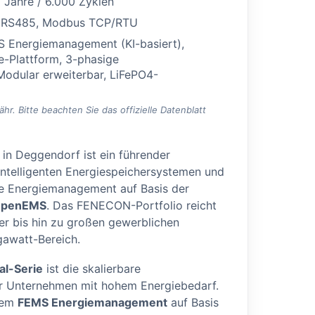
 Jahre / 6.000 Zyklen
 RS485, Modbus TCP/RTU
 Energiemanagement (KI-basiert),
Plattform, 3-phasige
odular erweiterbar, LiFePO4-
. Bitte beachten Sie das offizielle Datenblatt
 in Deggendorf ist ein führender
intelligenten Energiespeichersystemen und
che Energiemanagement auf Basis der
penEMS
. Das FENECON-Portfolio reicht
r bis hin zu großen gewerblichen
awatt-Bereich.
l-Serie
ist die skalierbare
r Unternehmen mit hohem Energiebedarf.
dem
FEMS Energiemanagement
auf Basis