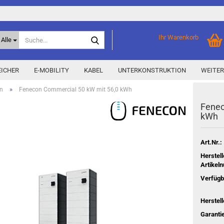
Suche...
Ihr Warenkorb
Alle
ICHER
E-MOBILITY
KABEL
UNTERKONSTRUKTION
WEITER
»
n
Fenecon Commercial 50 kW mit 56,0 kWh
Fen­e­
Home Storage
% Aktionen % anzeigen
kWh
Storage M
Epax Deals
Hersteller-Aktionen
Art.Nr.:
Neu / Coming soon
Herstell
Artikel
y
Verfügb
Herstell
Garantie