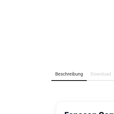
EQ3300
EQ5000
Beschreibung
Download