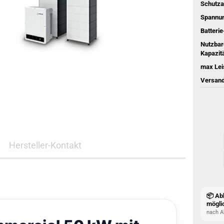
Schutza
Spannu
Batterie
Nutzbar
Kapazitä
max Lei
Versand
Hersteller-Kontakt
📦 Ab
mögli
nach A