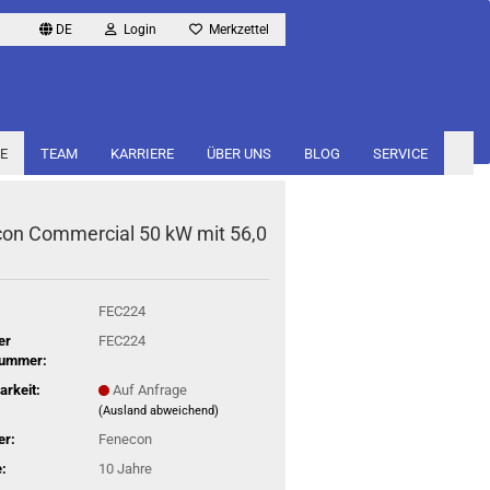
DE
Login
Merkzettel
E
TEAM
KARRIERE
ÜBER UNS
BLOG
SERVICE
con Com­mer­cial 50 kW mit 56,0
FEC224
er
FEC224
nummer:
arkeit:
Auf Anfrage
(Ausland abweichend)
er:
Fenecon
:
10 Jahre