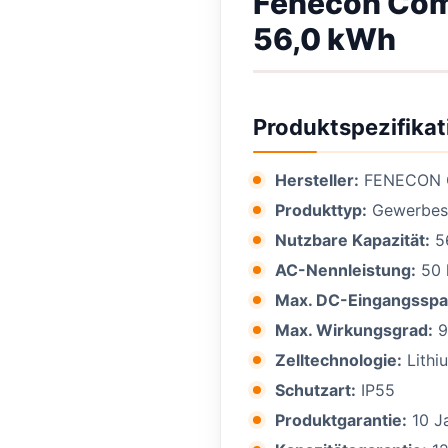
Fenecon Com
56,0 kWh
Produktspezifikat
Hersteller:
FENECON
Produkttyp:
Gewerbes
Nutzbare Kapazität:
5
AC-Nennleistung:
50
Max. DC-Eingangssp
Max. Wirkungsgrad:
9
Zelltechnologie:
Lithi
Schutzart:
IP55
Produktgarantie:
10 J