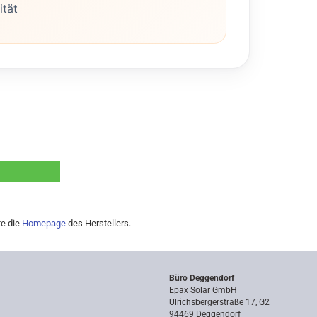
ität
te die
Homepage
des Herstellers.
Büro Deggendorf
Epax Solar GmbH
Ulrichsbergerstraße 17, G2
94469 Deggendorf