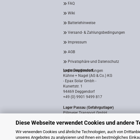
FAQ
Wiki
Batteriehinweise
Versand- & Zahlungsbedingungen
Impressum
AGB
Privatsphäre und Datenschutz
Lager Deggendorf
Cookie Einstellungen
Kühne + Nagel (AG & Co.) KG
- Epax Solar Gmbh -
Kunertstr. 1
94469 Deggendorf
+49 (0) 9901 9499 817
Lager Passau (Gefahrgutlager)
Pillmeier Transport GmbH
- Epax Solar GmbH -
Diese Webseite verwendet Cookies und andere T
Industriestraße 14a
94036 Passau
Wir verwenden Cookies und ähnliche Technologien, auch von Drittanbie
0851 8818187
unseres Angebotes zu analysieren und Ihnen ein bestmögliches Einkauf