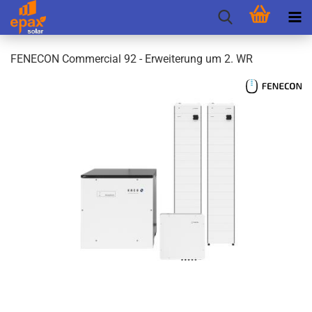
FEN­E­CON Com­mer­cial 92 - Er­wei­te­rung um 2. WR