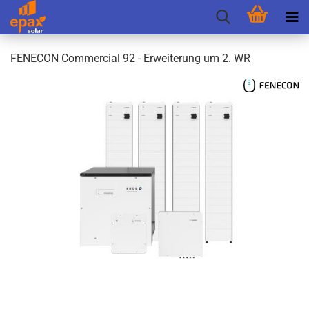
FEN­E­CON Com­mer­cial 92 - Er­wei­te­rung um 2. WR