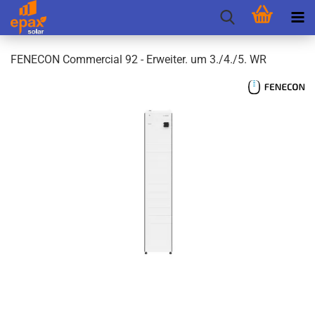
FEN­E­CON Com­mer­cial 92 - Er­wei­ter. um 3./4./5. WR