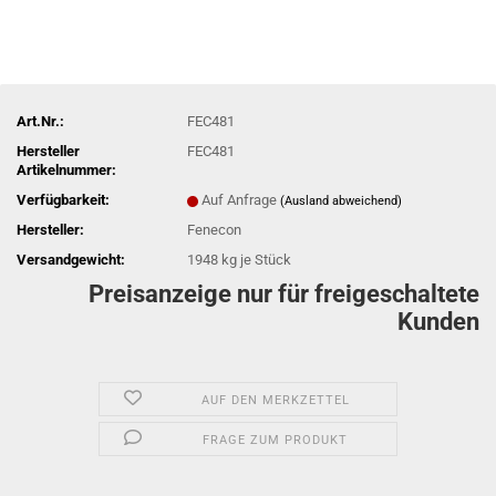
Art.Nr.:
FEC481
Hersteller
FEC481
Artikelnummer:
Verfügbarkeit:
Auf Anfrage
(Ausland abweichend)
Hersteller:
Fenecon
Versandgewicht:
1948
kg je Stück
Preisanzeige nur für freigeschaltete
Kunden
AUF DEN MERKZETTEL
FRAGE ZUM PRODUKT