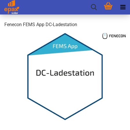
Fen­e­con FEMS App DC-​Ladestation