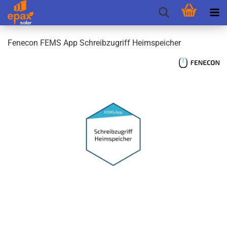
Fen­e­con FEMS App Schreib­zu­griff Heim­spei­cher