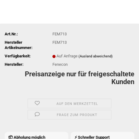
Art.Nr.:
FEM713
Hersteller
FEM713
Artikelnummer:
Verfügbarkeit:
Auf Anfrage
(Ausland abweichend)
Hersteller:
Fenecon
Preisanzeige nur für freigeschaltete
Kunden
AUF DEN MERKZETTEL
FRAGE ZUM PRODUKT
📦 Abholung möglich
⚡ Schneller Support