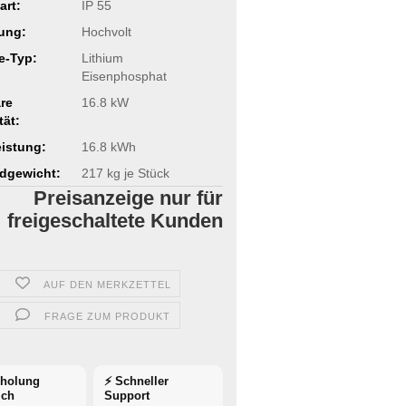
art:
IP 55
ung:
Hochvolt
ie-Typ:
Lithium
Eisenphosphat
re
16.8 kW
tät:
istung:
16.8 kWh
dgewicht:
217
kg je Stück
Preisanzeige nur für
freigeschaltete Kunden
AUF DEN MERKZETTEL
FRAGE ZUM PRODUKT
bholung
⚡ Schneller
ich
Support