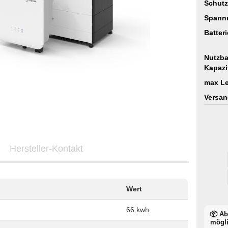
Schutz
Spann
Batter
Nutzba
Kapazi
max Le
Versan
Hersteller-Kontakt
Wert
66 kwh
📦 A
mögl