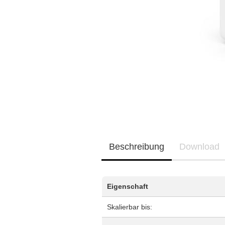
Neu / Coming soon
EQ3300
EQ5000
Beschreibung
Download
Eigenschaft
Skalierbar bis: