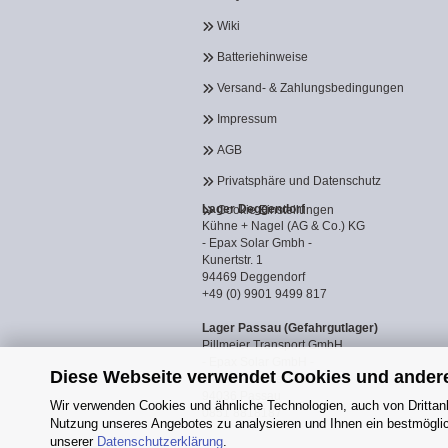
Wiki
Batteriehinweise
Versand- & Zahlungsbedingungen
Impressum
AGB
Privatsphäre und Datenschutz
Lager Deggendorf
Cookie Einstellungen
Kühne + Nagel (AG & Co.) KG
- Epax Solar Gmbh -
Kunertstr. 1
94469 Deggendorf
+49 (0) 9901 9499 817
Lager Passau (Gefahrgutlager)
Pillmeier Transport GmbH
- Epax Solar GmbH -
Diese Webseite verwendet Cookies und ander
Industriestraße 14a
94036 Passau
Wir verwenden Cookies und ähnliche Technologien, auch von Drittanb
0851 8818187
Nutzung unseres Angebotes zu analysieren und Ihnen ein bestmöglich
unserer
Datenschutzerklärung
.