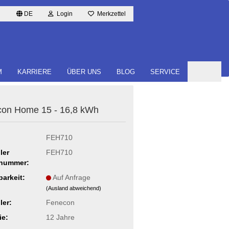
DE
Login
Merkzettel
M
KARRIERE
ÜBER UNS
BLOG
SERVICE
­con Home 15 - 16,8 kWh
FEH710
ler
FEH710
lnummer:
barkeit:
Auf Anfrage
(Ausland abweichend)
ler:
Fenecon
ie:
12 Jahre