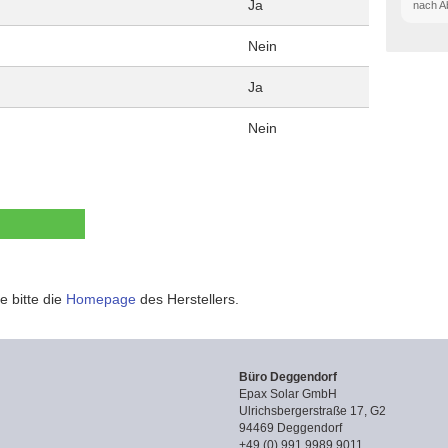
Ja
nach A
Nein
Ja
Nein
e bitte die
Homepage
des Herstellers.
Büro Deggendorf
Epax Solar GmbH
Ulrichsbergerstraße 17, G2
94469 Deggendorf
+49 (0) 991 9989 9011