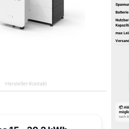
Spannu
Batterie
Nutzbar
Kapazitä
max Lei
Versand
Hersteller-Kontakt
📦 Ab
mögli
nach A