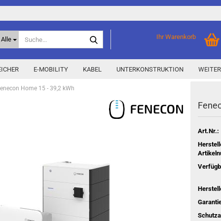
Suche...
Ihr Warenkorb
Alle
ICHER
E-MOBILITY
KABEL
UNTERKONSTRUKTION
WEITER
enecon Home 15 - 39,2 kWh
Fen­e
Home Storage
% Aktionen % anzeigen
Storage M
Epax Deals
Art.Nr.:
Hersteller-Aktionen
Herstell
Neu / Coming soon
Artikel
Verfügb
y
Herstell
Garantie
Schutza