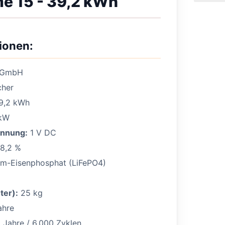
e 15 - 39,2 kWh
ionen:
 GmbH
her
9,2 kWh
kW
annung:
1 V DC
8,2 %
um-Eisenphosphat (LiFePO4)
ter):
25 kg
ahre
 Jahre / 6.000 Zyklen