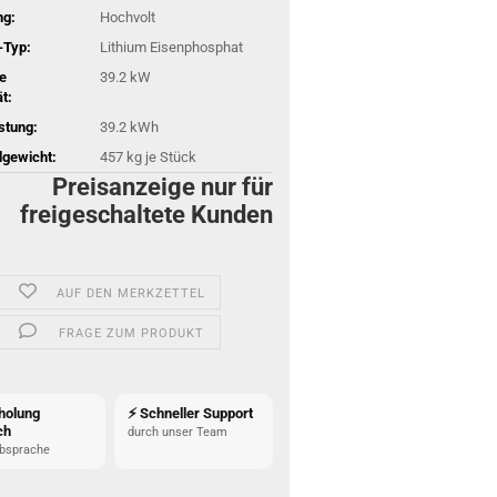
ng:
Hochvolt
-Typ:
Lithium Eisenphosphat
e
39.2 kW
t:
stung:
39.2 kWh
gewicht:
457
kg je Stück
Preisanzeige nur für
freigeschaltete Kunden
AUF DEN MERKZETTEL
FRAGE ZUM PRODUKT
holung
⚡ Schneller Support
ch
durch unser Team
bsprache