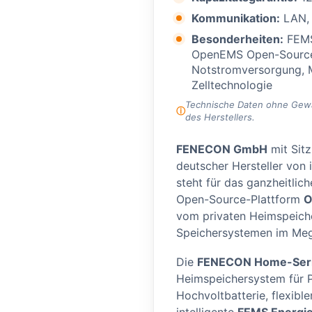
Kommunikation:
LAN,
Besonderheiten:
FEMS
OpenEMS Open-Source-
Notstromversorgung, M
Zelltechnologie
Technische Daten ohne Gewähr
des Herstellers.
FENECON GmbH
mit Sitz
deutscher Hersteller von 
steht für das ganzheitli
Open-Source-Plattform
O
vom privaten Heimspeiche
Speichersystemen im Meg
Die
FENECON Home-Ser
Heimspeichersystem für P
Hochvoltbatterie, flexibl