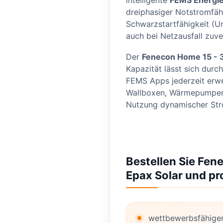
intelligente
FEMS Energi
dreiphasiger Notstromfäh
Schwarzstartfähigkeit (U
auch bei Netzausfall zuve
Der
Fenecon Home 15 - 
Kapazität lässt sich durc
FEMS Apps jederzeit erwei
Wallboxen, Wärmepumpen 
Nutzung dynamischer Str
Bestellen Sie Fen
Epax Solar und pro
wettbewerbsfähige