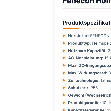
Fenecon Hom
Produktspezifikat
Hersteller:
FENECON
Produkttyp:
Heimspeic
Nutzbare Kapazität:
3
AC-Nennleistung:
15 
Max. DC-Eingangssp
Max. Wirkungsgrad:
9
Zelltechnologie:
Lithi
Schutzart:
IP55
Gewicht (Wechselrich
Produktgarantie:
10 J
Kapazitätsgarantie:
12