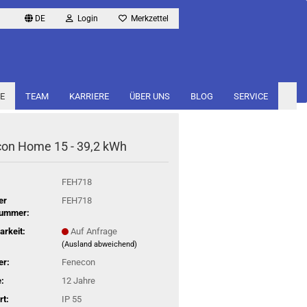
DE
Login
Merkzettel
E
TEAM
KARRIERE
ÜBER UNS
BLOG
SERVICE
­con Home 15 - 39,2 kWh
FEH718
er
FEH718
nummer:
arkeit:
Auf Anfrage
(Ausland abweichend)
er:
Fenecon
:
12 Jahre
rt:
IP 55