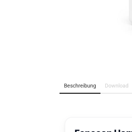
EQ3300
EQ5000
Beschreibung
Download