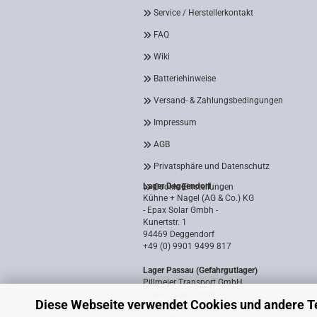
Service / Herstellerkontakt
FAQ
Wiki
Batteriehinweise
Versand- & Zahlungsbedingungen
Impressum
AGB
Privatsphäre und Datenschutz
Lager Deggendorf
Cookie Einstellungen
Kühne + Nagel (AG & Co.) KG
- Epax Solar Gmbh -
Kunertstr. 1
94469 Deggendorf
+49 (0) 9901 9499 817
Lager Passau (Gefahrgutlager)
Pillmeier Transport GmbH
- Epax Solar GmbH -
Diese Webseite verwendet Cookies und andere T
Industriestraße 14a