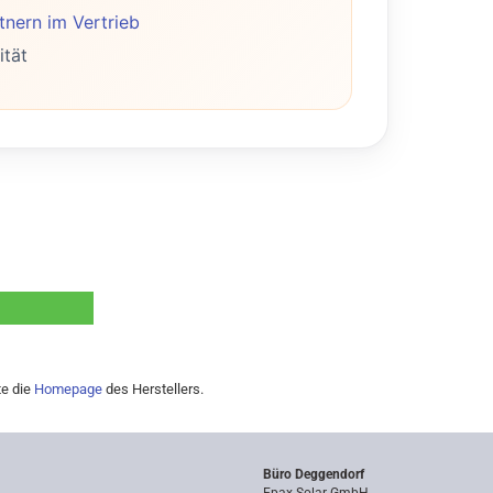
nern im Vertrieb
ität
te die
Homepage
des Herstellers.
Büro Deggendorf