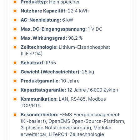
Produkttyp:
Heimspeicher
Nutzbare Kapazität:
22,4 kWh
AC-Nennleistung:
6 kW
Max. DC-Eingangsspannung:
1 V DC
Max. Wirkungsgrad:
98,2 %
Zelltechnologie:
Lithium-Eisenphosphat
(LiFePO4)
Schutzart:
IP55
Gewicht (Wechselrichter):
25 kg
Produktgarantie:
10 Jahre
Kapazitätsgarantie:
12 Jahre / 6.000 Zyklen
Kommunikation:
LAN, RS485, Modbus
TCP/RTU
Besonderheiten:
FEMS Energiemanagement
(KI-basiert), OpenEMS Open-Source-Plattform,
3-phasige Notstromversorgung, Modular
erweiterbar, LiFePO4-Zelltechnologie