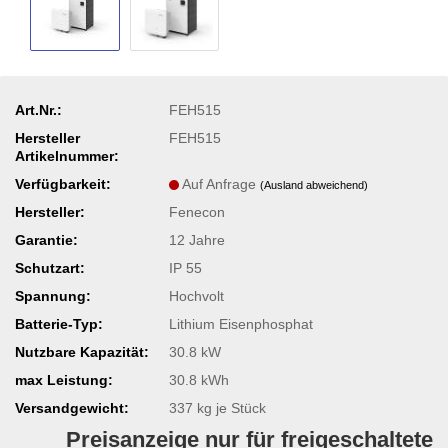
Art.Nr.:
FEH515
Hersteller
FEH515
Artikelnummer:
Verfügbarkeit:
Auf Anfrage
(Ausland abweichend)
Hersteller:
Fenecon
Garantie:
12 Jahre
Schutzart:
IP 55
Spannung:
Hochvolt
Batterie-Typ:
Lithium Eisenphosphat
Nutzbare Kapazität:
30.8 kW
max Leistung:
30.8 kWh
Versandgewicht:
337
kg je Stück
Preisanzeige nur für freigeschaltete