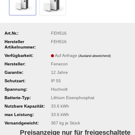
Art.Nr.:
FEH516
Hersteller
FEH516
Artikelnummer:
Verfügbarkeit:
Auf Anfrage
(Ausland abweichend)
Hersteller:
Fenecon
Garantie:
12 Jahre
Schutzart:
IP 55
Spannung:
Hochvolt
Batterie-Typ:
Lithium Eisenphosphat
Nutzbare Kapazität:
33.6 kWh
max Leistung:
33.6 kWh
Versandgewicht:
367
kg je Stück
Preisanzeige nur für freigeschaltete