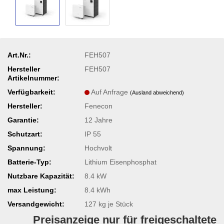
Art.Nr.:
FEH507
Hersteller
FEH507
Artikelnummer:
Verfügbarkeit:
Auf Anfrage
(Ausland abweichend)
Hersteller:
Fenecon
Garantie:
12 Jahre
Schutzart:
IP 55
Spannung:
Hochvolt
Batterie-Typ:
Lithium Eisenphosphat
Nutzbare Kapazität:
8.4 kW
max Leistung:
8.4 kWh
Versandgewicht:
127
kg je Stück
Preisanzeige nur für freigeschaltete