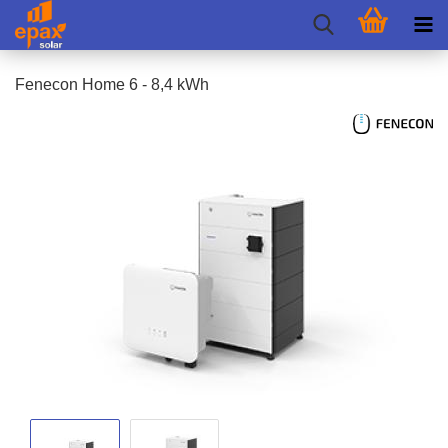
Fen­e­con Home 6 - 8,4 kWh